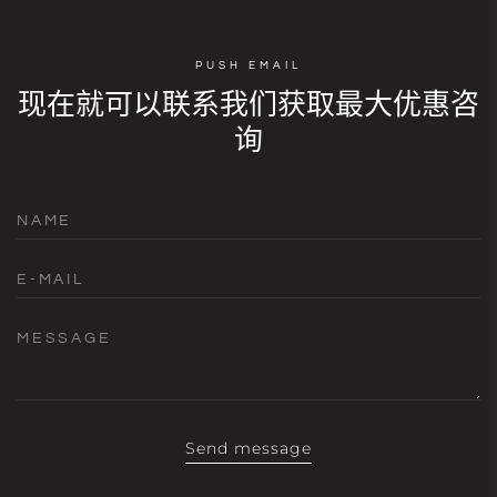
PUSH EMAIL
现在就可以联系我们获取最大优惠咨
询
NAME
E-MAIL
MESSAGE
Send message