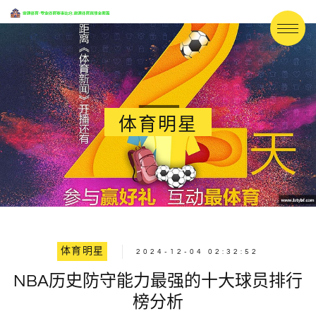
体育明星
体育明星
2024-12-04 02:32:52
NBA历史防守能力最强的十大球员排行
榜分析