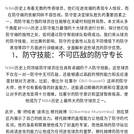
NBA历史上有着无数的传奇球员，他们在进攻端的表现令人惊叹，而
在防守端的贡献同样不容忽视。防守是决定球队胜负的重要因素之
一，而防守能力强的球员往往能够在关键时刻扭转局势。本文将从多
个角度对NBA历史上防守能力最强的十大球员进行分析，探讨他们在
防守端的独特之处，如何通过防守帮助球队取得成功。我们将从球员
的防守技能、对比赛的影响、防守的全面性以及在不同情境下的防守
表现等四个方面进行详细阐述，全面解析这些球员的防守优势。
1、防守技能：不可匹敌的防守专长
NBA历史上的顶级防守球员往往具有卓越的个人防守技能。这些球员
不仅在一对一防守中无可匹敌，还能够通过高超的预判能力和反应速
度封锁对方进攻。比如，像比尔·拉塞尔（Bill Russell）这样的防守
大师，他不仅有着极强的封盖能力，还能通过精确的判断和位置选择
让对手的进攻显得十分艰难。拉塞尔的防守意识和篮球智商极高，使
他成为了NBA历史上最伟大的防守球员之一。
此外，像“终结者”迪肯比·穆托姆博（Dikembe Mutombo）则在禁
区内展示了自己的统治力。穆托姆博的盖帽能力让他成为了防守的代
名词。他的身高和臂展使他成为了封盖的专家，而他高效的防守站位
和阅读进攻的能力让他成为任何进攻球员的噩梦。穆托姆博的防守技