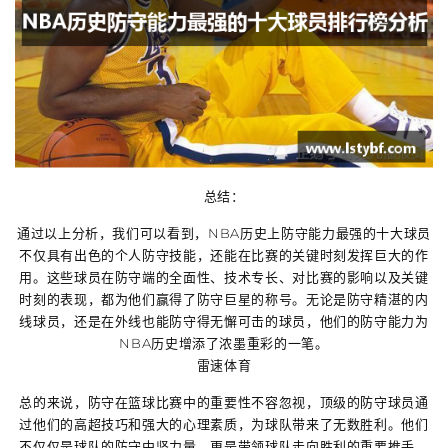
总结：
通过以上分析，我们可以看到，NBA历史上防守能力最强的十大球员
不仅具有出色的个人防守技能，还能在比赛的关键时刻发挥巨大的作
用。这些球员在防守端的全面性、技术专长、对比赛的影响以及关键
时刻的表现，都为他们赢得了防守巨星的称号。无论是防守精湛的内
线球员，还是在外线也能防守得无懈可击的球员，他们的防守能力为
NBA历史增添了浓墨重彩的一笔。
雷速体育
总的来说，防守在篮球比赛中的重要性不容忽视，顶级的防守球员通
过他们的高超技巧和强大的心理素质，为球队带来了无数胜利。他们
不仅仅是球队的防守中坚力量，更是带领球队走向胜利的重要推手。