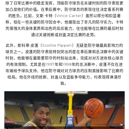
除了日常比赛中的稳定发挥，顶级防守球员在关键时刻的防守表现更
加凸显他们的价值。在季后赛中，防守球员的表现往往决定着系列赛
的胜负。比如，文斯·卡特（Vince Carter）虽然以得分和扣篮著
称，但在一些关键的防守回合中，他展现出了非凡的防守实力。卡特
凭借强大的身体素质和出色的反应能力，往往能够在比赛的最后时刻
通过关键抢断或封盖决定比赛的走势。
此外，斯科蒂·皮蓬（Scottie Pippen）无疑是防守端最具影响力的
球员之一。皮蓬的防守表现特别突出的是在季后赛和总决赛中的关键
时刻，他能够在最需要防守的时刻站出来，完成对对方进攻核心球员
的有效限制。尤其是在1997年和1998年的总决赛中，皮蓬不仅在进
攻端给予球队支持，他在防守端对对方球员的压制直接影响了比赛的
结局。他在外线的抢断、封盖以及篮板争夺能力，均表现得淋漓尽
致。