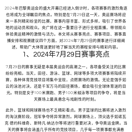
2024年巴黎奥运会的盛大开幕已经进入倒计时，各项赛事的激烈角逐
也将成为全球瞩目的焦点。特别是在7月29日这一天，奥运赛场将迎
来一系列精彩纷呈的比赛，赛事内容丰富、形式多样，吸引了世界各
地的运动员和观众。央广将在这一重要日子进行全程直播，带领观众
体验奥运精神的激情与活力。本文将从赛事亮点、赛事项目、赛事直
播安排和观赛建议四个方面，对2024年7月29日的赛事进行详细阐
述，帮助广大体育迷更好地了解当天的赛程安排与精彩内容。
1、2024年7月29日赛事亮点
7月29日的赛事无疑是本届奥运会的高潮之一，各项备受关注的比赛
纷纷亮相。当天，田径、游泳、篮球、网球等多项大项赛事将陆续开
赛，各种体育竞技项目将集中呈现，点燃赛场的激情。无论是强手如
云的泳池对决，还是千军万马的田径赛场，都会吸引全球体育迷的目
光。特别是女子100米赛跑、男子100米蛙泳等项目的争夺，将是当
天赛场上最具悬念与戏剧性的时刻。
此外，篮球和网球赛场也不乏精彩看点。男子篮球的比赛将进入激烈
的淘汰赛阶段，冠军争夺将异常激烈。网球赛场上，顶尖选手如诺瓦
克·德约科维奇、斯特凡·纳达尔等将进行重要对决，争夺奥运金牌。当
天的赛事将会涵盖几乎所有的竞技项目，几乎每一项赛事都充满悬