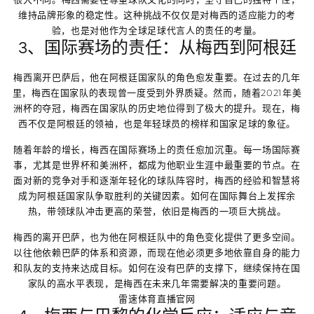
维持品牌形象的稳定性。这种挑战不仅仅是对梅西的适应能力的考
验，也是对他作为全球足球代言人的责任的考量。
3、国际赛场的责任：从梅西到阿根廷
梅西离开巴萨后，他在阿根廷国家队的角色愈发重要。在过去的几年
里，梅西在国家队的表现曾一度受到外界质疑。然而，随着2021年美
洲杯的夺冠，梅西在国家队的历史地位得到了极大的提升。现在，梅
西不仅是阿根廷的领袖，也是年轻球员的榜样和国家足球的象征。
随着年龄的增长，梅西在国际赛场上的责任愈加沉重。每一场国际赛
事，尤其是世界杯和美洲杯，都成为他职业生涯中最重要的节点。在
面对新的竞争对手和逐渐年轻化的球队阵容时，梅西的经验和智慧将
成为阿根廷国家队争取胜利的关键因素。如何在国际舞台上发挥余
热，带领球队冲击更高的荣誉，依旧是梅西的一项巨大挑战。
梅西的离开巴萨，也为他在阿根廷队中的角色变化提供了更多空间。
以往他依赖巴萨的体系和资源，而现在他必须更多地依靠自身的能力
和队友的支持来达成目标。如何在没有巴萨的支撑下，继续保持在国
家队的高水平表现，是梅西在未来几年需要解决的重要问题。
雷速体育直播官网