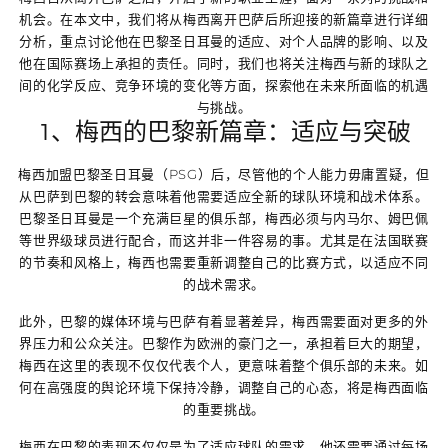
机会。在本文中，我们将从梅西离开巴萨后所迎接的新篇章进行详细
分析，重点讨论他在巴黎圣日耳曼的适应、对个人品牌的影响、以及
他在国际赛场上承担的责任。同时，我们也将关注梅西与新的球队之
间的化学反应、竞争环境的变化等方面，探索他在未来所面临的机遇
与挑战。
1、梅西的巴黎新篇章：适应与突破
梅西加盟巴黎圣日耳曼（PSG）后，尽管他的个人能力毋庸置疑，但
从巴萨到巴黎的转会意味着他需要适应全新的球队环境和战术体系。
巴黎圣日耳曼是一个充满巨星的俱乐部，梅西必须与内马尔、姆巴佩
等世界级球员进行配合，而这并非一件容易的事。尤其是在法国联赛
的节奏和风格上，梅西也需要重新调整自己的比赛方式，以适应不同
的战术需求。
此外，巴黎的媒体环境与巴萨有着显著差异，梅西需要面对更多的外
界压力和公众关注。巴黎作为欧洲的豪门之一，承担着巨大的期望，
梅西在这里的表现不仅仅代表个人，更意味着整个俱乐部的未来。如
何在高强度的舆论环境下保持冷静，调整自己的心态，将是梅西面临
的重要挑战。
梅西在巴黎的表现不仅仅是为了适应球队的需求，他还需要通过每场