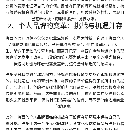
比赛的表现来证明自己的价值。即使在巴萨的辉煌成就难以复制，梅
西依然有机会通过与巴黎圣日耳曼的合作，打破曾经的桎梏，展现自
己在新环境下的职业素养和竞技水准。
2、个人品牌的变革：挑战与机遇并存
梅西的离开巴萨不仅仅是职业生涯的一次重大转折，它对于梅西个人
品牌的影响也是深远的。巴萨是梅西的“家”，他在那里度过了大半
生，塑造了无数的传奇时刻。而离开巴萨，梅西在全球球迷心中的形
象也随之发生了改变。巴黎的加盟无疑为他带来了更多的曝光机会，
但这同时也意味着他需要重新打造与全球球迷的情感联系。
巴黎圣日耳曼的全球影响力，使梅西能够接触到更多的市场和球迷群
体。特别是在中东和亚洲市场，梅西的品牌价值得到了前所未有的提
升。与此同时，他的社交媒体影响力也日益增强，品牌代言和商业合
作也更加频繁。然而，这些商业机会的背后，梅西仍需在竞技和公众
形象之间找到平衡，保持其“球场英雄”的位置，而不是单纯依赖商业
化的形象。
此外，梅西的个人品牌面临的挑战在于如何在新环境中保持自己的一
贯风格。巴黎作为一个多元化的球队，其文化和球员背景与巴萨有着
很大不同。梅西需要在尊重球队文化的同时，坚守自己的独特个性，