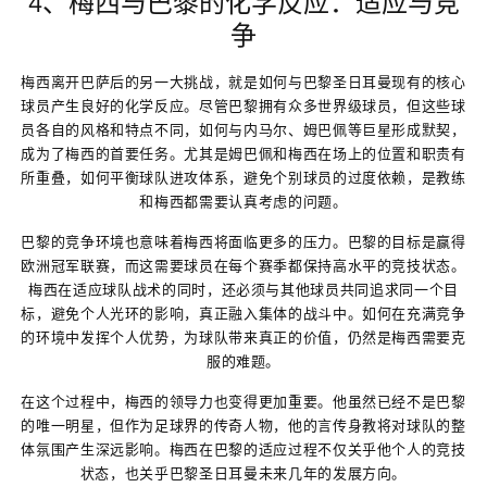
4、梅西与巴黎的化学反应：适应与竞
争
梅西离开巴萨后的另一大挑战，就是如何与巴黎圣日耳曼现有的核心
球员产生良好的化学反应。尽管巴黎拥有众多世界级球员，但这些球
员各自的风格和特点不同，如何与内马尔、姆巴佩等巨星形成默契，
成为了梅西的首要任务。尤其是姆巴佩和梅西在场上的位置和职责有
所重叠，如何平衡球队进攻体系，避免个别球员的过度依赖，是教练
和梅西都需要认真考虑的问题。
巴黎的竞争环境也意味着梅西将面临更多的压力。巴黎的目标是赢得
欧洲冠军联赛，而这需要球员在每个赛季都保持高水平的竞技状态。
梅西在适应球队战术的同时，还必须与其他球员共同追求同一个目
标，避免个人光环的影响，真正融入集体的战斗中。如何在充满竞争
的环境中发挥个人优势，为球队带来真正的价值，仍然是梅西需要克
服的难题。
在这个过程中，梅西的领导力也变得更加重要。他虽然已经不是巴黎
的唯一明星，但作为足球界的传奇人物，他的言传身教将对球队的整
体氛围产生深远影响。梅西在巴黎的适应过程不仅关乎他个人的竞技
状态，也关乎巴黎圣日耳曼未来几年的发展方向。