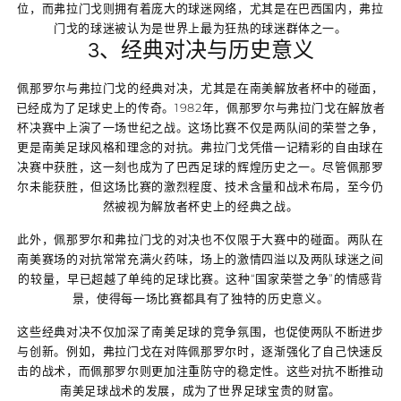
位，而弗拉门戈则拥有着庞大的球迷网络，尤其是在巴西国内，弗拉
门戈的球迷被认为是世界上最为狂热的球迷群体之一。
3、经典对决与历史意义
佩那罗尔与弗拉门戈的经典对决，尤其是在南美解放者杯中的碰面，
已经成为了足球史上的传奇。1982年，佩那罗尔与弗拉门戈在解放者
杯决赛中上演了一场世纪之战。这场比赛不仅是两队间的荣誉之争，
更是南美足球风格和理念的对抗。弗拉门戈凭借一记精彩的自由球在
决赛中获胜，这一刻也成为了巴西足球的辉煌历史之一。尽管佩那罗
尔未能获胜，但这场比赛的激烈程度、技术含量和战术布局，至今仍
然被视为解放者杯史上的经典之战。
此外，佩那罗尔和弗拉门戈的对决也不仅限于大赛中的碰面。两队在
南美赛场的对抗常常充满火药味，场上的激情四溢以及两队球迷之间
的较量，早已超越了单纯的足球比赛。这种“国家荣誉之争”的情感背
景，使得每一场比赛都具有了独特的历史意义。
这些经典对决不仅加深了南美足球的竞争氛围，也促使两队不断进步
与创新。例如，弗拉门戈在对阵佩那罗尔时，逐渐强化了自己快速反
击的战术，而佩那罗尔则更加注重防守的稳定性。这些对抗不断推动
南美足球战术的发展，成为了世界足球宝贵的财富。