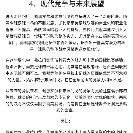
4、现代竞争与未来展望
进入21世纪后，佩那罗尔和弗拉门戈的竞争进入了一个新的阶段。随
着全球足球市场的不断发展，尤其是南美足球联赛的商业化和职业化
程度不断提高，两队都面临着巨大的挑战。弗拉门戈近年通过引入大
量世界级球员，增强了球队的整体实力，尤其是在攻击端的表现令人
瞩目。而佩那罗尔则更多依赖青训体系，培养出一批具有潜力的新
星，球队的整体战术风格也逐步现代化。
在这些变化中，弗拉门戈凭借其强大的财力和丰富的国际比赛经验，
逐渐占据了南美足球的一席之地，尤其是在解放者杯、巴西全国联赛
中的表现可圈可点。佩那罗尔则在乌拉圭足球的层面依然是不可忽视
的力量，尽管相较于弗拉门戈，它在全球范围的竞争力稍显不足。
从未来的角度来看，佩那罗尔和弗拉门戈的竞争将更加注重俱乐部的
管理、球员的引进以及战术的多元化。随着国际化步伐的加快，两队
的对决将不仅仅局限于南美赛场，而是将在全球足球舞台上演更多精
彩的篇章。
总结：
佩那罗尔与弗拉门戈，作为南美足球历史上两支最具影响力的球队之