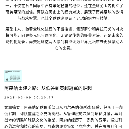
一，不仅在各自国家中占有举足轻重的地位，还在全球范围内树立了
南美足球的威信。两队在历史上的经典对决，展现了南美足球的激情
与战术智慧，也让全球球迷见证了足球的魅力与精髓。
展望未来，随着全球化进程的不断推进，佩那罗尔和弗拉门戈的对决
将可能走向更多元化与国际化。无论是传统的经典对决，还是未来的
现代化竞争，南美足球这两大豪门将继续为世界足坛带来更多激动人
心的比赛。
阿森纳重建之路：从低谷到英超冠军的崛起
2025-03-09 00:20:17
文章摘要：阿森纳足球俱乐部自从阿尔塞纳·温格离任后，经历了一段
低谷期，球队重建之路充满挑战。从管理层的决策到球员引援，再到
战术的调整和球队文化的重塑，阿森纳经历了一系列的变革。通过耐
心的过程和精心的布局，阿森纳逐步恢复了竞争力，并在短短几年内