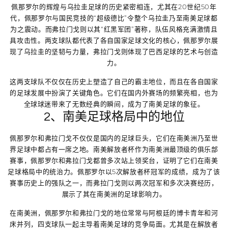
佩那罗尔的辉煌与乌拉圭足球的历史紧密相连，尤其在20世纪50年
代，佩那罗尔与国民竞技的“超级德比”令整个乌拉圭乃至南美足球都
为之震动。而弗拉门戈则以其“红黑军团”著称，队伍风格充满激情且
具攻击性。两支球队都代表了各自国家足球文化的核心，佩那罗尔展
现了乌拉圭的坚韧与力量，弗拉门戈则体现了巴西足球的艺术与创造
力。
这两支球队不仅仅在历史上塑造了自己的霸主地位，而且在各自国家
的足球发展中扮演了关键角色。它们在国内外赛场的频繁亮相，也为
全球球迷带来了无数经典的瞬间，成为了南美足球的象征。
2、南美足球格局中的地位
佩那罗尔和弗拉门戈不仅仅是国内的足球巨头，它们在南美洲乃至世
界足球中都占有一席之地。南美解放者杯作为南美洲最顶级的俱乐部
赛事，佩那罗尔和弗拉门戈都曾多次站上领奖台，证明了它们在南美
足球格局中的统治力。佩那罗尔以5次解放者杯冠军的成绩，成为了该
赛事历史上的强队之一，而弗拉门戈则以两次冠军和多次决赛经历，
展示了其在南美洲的足球影响力。
在南美洲，佩那罗尔和弗拉门戈的地位常常与阿根廷的博卡青年和河
床并列，四支球队一起主导着南美足球的竞争局面。尤其是在解放者