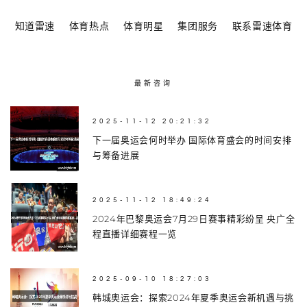
知道雷速
体育热点
体育明星
集团服务
联系雷速体育
最新咨询
2025-11-12 20:21:32
下一届奥运会何时举办 国际体育盛会的时间安排
与筹备进展
2025-11-12 18:49:24
2024年巴黎奥运会7月29日赛事精彩纷呈 央广全
程直播详细赛程一览
2025-09-10 18:27:03
韩城奥运会：探索2024年夏季奥运会新机遇与挑