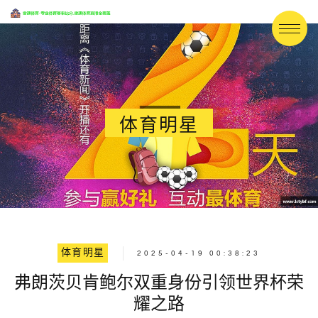
体育明星
体育明星
2025-04-19 00:38:23
弗朗茨贝肯鲍尔双重身份引领世界杯荣
耀之路