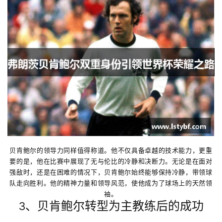
贝肯鲍尔的领导力同样值得称道。他不仅具备卓越的技术能力，更重
要的是，他在比赛中展现了无与伦比的冷静和决断力。无论是在面对
强敌时，还是在困难的情况下，贝肯鲍尔始终能够保持冷静，带领球
队走向胜利。他的精神力量和领导风范，使他成为了球场上的天然领
袖。
3、贝肯鲍尔转型为主教练后的成功