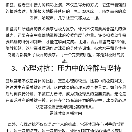
扣篮，或者空中接力的精彩上演，不仅是得分的方式，它还带着强烈
的情感表达，能够极大地提升队伍的士气。观众席上，随之而来的欢
呼声、呐喊声，几乎让空气都为之一振。
扣篮背后所蕴含的技术要求也极为复杂。球员不仅需要具备超凡的弹
跳力，还要在空中准确地掌握球的投篮角度与力量。许多扣篮动作需
要精确的计算和判断，才能在瞬间完成。比如，背后扣篮或是360度
旋转扣篮，这些高难度动作对球员的身体协调性、技术水平和身体控
制能力都提出了极高的要求。每一个完美的扣篮，都是对极限的挑
战。
3、心理对抗：压力中的冷静与坚持
篮球赛场不仅是身体的比拼，更是心理的较量。比赛中的极限对决，
往往发生在最关键的时刻，这时球员的心理素质至关重要。如何在最
后时刻保持冷静，不被压力击垮，成为顶级球员的重要素质。无论是
在追求胜利的关键一投，还是在全场充满压力的防守中，球员的心理
状态都会直接影响到比赛的结果。
雷速体育直播官网
此外，心理对抗不仅仅是对个人的挑战，它还体现在与对手的博弈
中。每一次的防守，每一次的进攻，球员们都在通过心理战术与对手