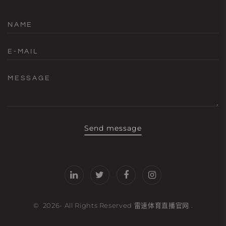
NAME
E-MAIL
MESSAGE
Send message
©
2026
- All Rights Reserved
雷速体育直播官网
.