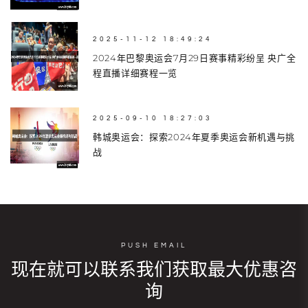
2025-11-12 18:49:24
2024年巴黎奥运会7月29日赛事精彩纷呈 央广全
程直播详细赛程一览
2025-09-10 18:27:03
韩城奥运会：探索2024年夏季奥运会新机遇与挑
战
PUSH EMAIL
现在就可以联系我们获取最大优惠咨
询