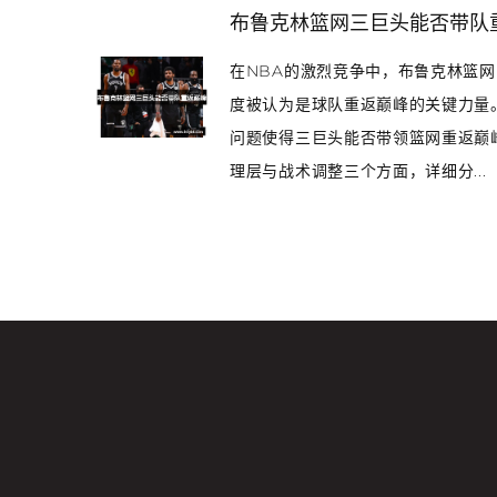
布鲁克林篮网三巨头能否带队
在NBA的激烈竞争中，布鲁克林篮网
度被认为是球队重返巅峰的关键力量
问题使得三巨头能否带领篮网重返巅
理层与战术调整三个方面，详细分...