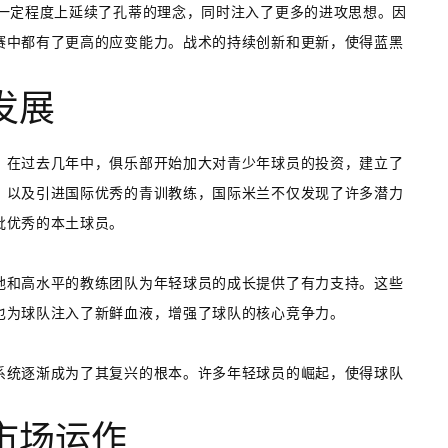
在一定程度上延续了孔蒂的理念，同时注入了更多的进攻思想。因
赛中都有了更高的应变能力。战术的持续创新和更新，使得蓝黑
发展
。在过去几年中，俱乐部开始加大对青少年球员的投资，建立了
，以及引进国际优秀的青训教练，国际米兰不仅发现了许多潜力
批优秀的本土球员。
地和高水平的教练团队为年轻球员的成长提供了有力支持。这些
也为球队注入了新鲜血液，增强了球队的核心竞争力。
系统逐渐成为了其复兴的根本。许多年轻球员的崛起，使得球队
市场运作