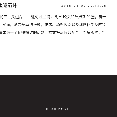
重返巅峰
2025-06-09 20:13:05
的三巨头组合——凯文·杜兰特、凯里·欧文和詹姆斯·哈登，曾一
。然而，随着赛季的推移，伤病、场外因素以及球队化学反应等
峰成为一个值得探讨的话题。本文将从阵容配合、伤病影响、管
PUSH EMAIL