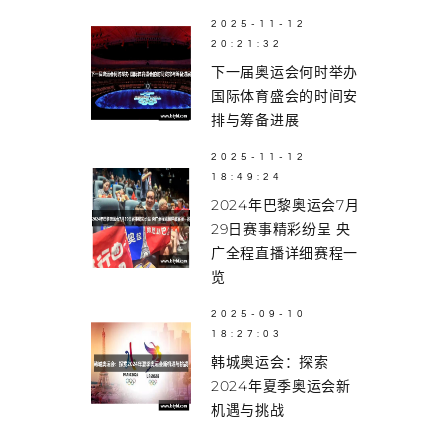
2025-11-12
20:21:32
下一届奥运会何时举办
国际体育盛会的时间安
排与筹备进展
2025-11-12
18:49:24
2024年巴黎奥运会7月
29日赛事精彩纷呈 央
广全程直播详细赛程一
览
2025-09-10
18:27:03
韩城奥运会：探索
2024年夏季奥运会新
机遇与挑战