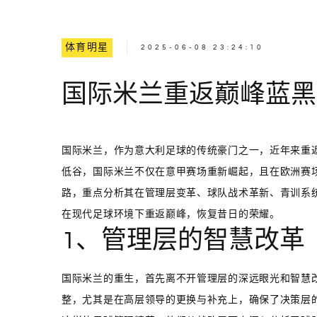
体育明星
2025-06-08 23:24:10
国际米兰重返巅峰蓝黑
国际米兰，作为意大利足球的传统豪门之一，近年来重
低谷，国际米兰不仅在意甲赛场重新崛起，且在欧洲赛
路，重点分析其在管理层变革、球队战术革新、青训系
在现代足球环境下重返巅峰，恢复昔日的荣耀。
1、管理层的智慧改革
国际米兰的重生，首先离不开管理层的深远眼光和智慧
整，尤其是在高层领导的更换与补充上，确保了决策层