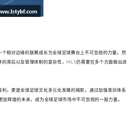
一个相对边缘的联赛成长为全球足球舞台上不可忽视的力量。然
养的滞后以及管理体制的复杂性，MLS仍需要在多个方面做出进
胜利，更是全球足球文化多元化发展的缩影。通过加强青训体系
来更加辉煌的未来，成为全球足球市场中不可忽视的一股力量。