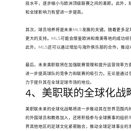
技水平，逐步缩小与欧洲顶级联赛之间的差距。此外，
和全球影响力有望进一步提高。
其次，球员培养将是未来MLS发展的关键。随着更多
更大的支持。MLS可能会借鉴欧洲和南美等地的成功
此外，MLS还可以通过增加与海外俱乐部的合作，推
最后，未来美职联将在加强联赛管理和提升运营效率方
进一步提高球队的竞争力和联赛的吸引力。无论是通过
力于提升其在全球足球市场的地位。
4、美职联的全球化战
美职联未来的全球化战略将进一步推动其在世界范围内
的外国球员和教练加入，还将积极参与全球赛事的组织
界其他地区的足球文化紧密融合，推动全球足球事业的