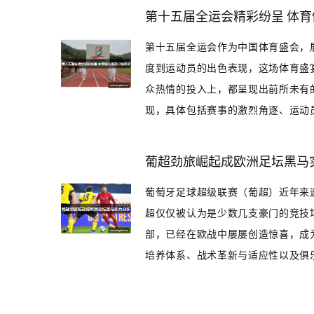
第十五届全运会精彩纷呈 体
第十五届全运会作为中国体育盛会，
度到运动员的出色表现，这场体育盛
众热情的投入上，都呈现出前所未有
现，具体包括赛事的激烈角逐、运动员的
葡超劲旅崛起成欧洲足坛黑马
葡萄牙足球超级联赛（葡超）近年来
超仅仅被认为是少数几支豪门的竞技
部，已经在欧战中屡屡创造惊喜，成
培养体系、战术革新与适应性以及俱乐.