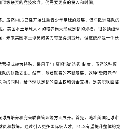
洲顶级联赛的竞技水准，仍需要更多的投入和时间。
环。虽然MLS已经开始注重青少年足球的发展，但与欧洲强队的
差距。美国本土足球人才的培养尚未形成足够的规模，很多顶级球
强，未来美国本土球员的实力有望得到提升，但这依然是一个长
营模式较为特殊，采用了“工资帽”和“选秀”制度，虽然这种模
队的财政支出。然而，随着联赛的不断发展，这种“受限竞争”
竞争的同时，给予球队足够的自主权和资金支持，是美职联面临
强球员培养和完善联赛管理等方面展开。首先，随着美国足球市
球员和教练。通过引入更多国际级人才，MLS有望提升整体的竞