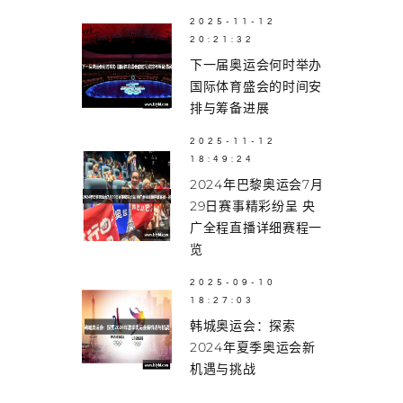
2025-11-12
20:21:32
下一届奥运会何时举办
国际体育盛会的时间安
排与筹备进展
2025-11-12
18:49:24
2024年巴黎奥运会7月
29日赛事精彩纷呈 央
广全程直播详细赛程一
览
2025-09-10
18:27:03
韩城奥运会：探索
2024年夏季奥运会新
机遇与挑战