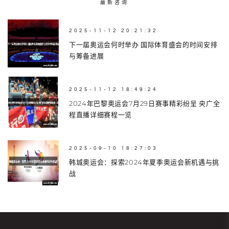
最新咨询
2025-11-12 20:21:32
下一届奥运会何时举办 国际体育盛会的时间安排
与筹备进展
2025-11-12 18:49:24
2024年巴黎奥运会7月29日赛事精彩纷呈 央广全
程直播详细赛程一览
2025-09-10 18:27:03
韩城奥运会：探索2024年夏季奥运会新机遇与挑
战