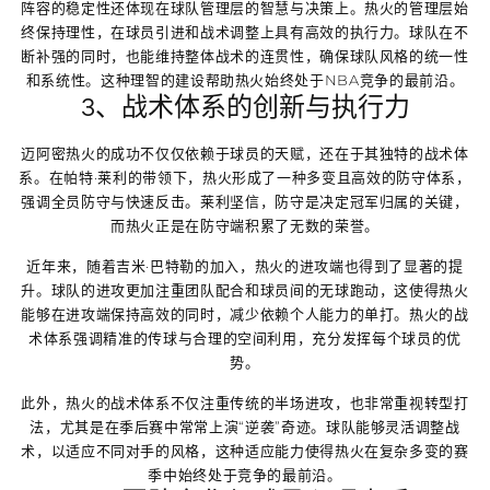
阵容的稳定性还体现在球队管理层的智慧与决策上。热火的管理层始
终保持理性，在球员引进和战术调整上具有高效的执行力。球队在不
断补强的同时，也能维持整体战术的连贯性，确保球队风格的统一性
和系统性。这种理智的建设帮助热火始终处于NBA竞争的最前沿。
3、战术体系的创新与执行力
迈阿密热火的成功不仅仅依赖于球员的天赋，还在于其独特的战术体
系。在帕特·莱利的带领下，热火形成了一种多变且高效的防守体系，
强调全员防守与快速反击。莱利坚信，防守是决定冠军归属的关键，
而热火正是在防守端积累了无数的荣誉。
近年来，随着吉米·巴特勒的加入，热火的进攻端也得到了显著的提
升。球队的进攻更加注重团队配合和球员间的无球跑动，这使得热火
能够在进攻端保持高效的同时，减少依赖个人能力的单打。热火的战
术体系强调精准的传球与合理的空间利用，充分发挥每个球员的优
势。
此外，热火的战术体系不仅注重传统的半场进攻，也非常重视转型打
法，尤其是在季后赛中常常上演“逆袭”奇迹。球队能够灵活调整战
术，以适应不同对手的风格，这种适应能力使得热火在复杂多变的赛
季中始终处于竞争的最前沿。