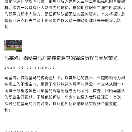
仅是球迷们期盼的心愿，更可能成为克利夫兰骑士重振雄风的重要契
机。作为一名具有巨大影响力的球员，詹姆斯在职业生涯中所展现出
的领导力和个人能力，是任何球队都无法忽视的资本。本文将探讨詹
姆斯回归克利夫兰骑士的可能性以及这一举动对球队未来的深远影
响...
马塞洛：揭秘皇马左路传奇后卫的辉煌历程与无尽荣光
2025-06-25 13:59:25
马塞洛，作为皇马的传奇左后卫，以其出色的技术、卓越的领导力和
在场上的不懈奋斗，赢得了全球球迷的尊重与喜爱。本文将从四个方
面详细分析这位巴西球星的辉煌历程与无尽荣光：首先，回顾马塞洛
的职业生涯初期，了解他如何从一个少年蜕变为世界级球员；其次，
探讨他在皇马的高光时刻，以及他如何帮助球队实现多个重要胜
利；...