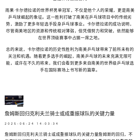
雨果·卡尔德拉诺的世界杯男单冠军，不仅是他个人的荣耀，更是南美
乒乓球崛起的象征。这一胜利打破了南美在乒乓球项目中的传统劣
势，激励了更多年轻选手投身乒乓球事业。卡尔德拉诺的成功说明，
尽管南美地区的资源和传统相对薄弱，但凭借努力和突破，依然能够
在世界顶级赛事中占据一席之地。
总的来说，卡尔德拉诺的历史性胜利为南美乒乓球带来了前所未有的
关注和机遇。随着更多选手的崛起，南美乒乓球的未来充满无限可
能，或许在不久的将来，我们会看到更多来自南美的世界级乒乓球选
手在国际赛场上书写新的篇章。
詹姆斯回归克利夫兰骑士或成重振球队的关键力量
2025-06-24 14:03:34
詹姆斯回归克利夫兰骑士或成重振球队的关键力量詹姆斯的回归，不