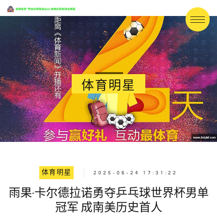
体育明星
体育明星
2025-06-24 17:31:22
雨果·卡尔德拉诺勇夺乒乓球世界杯男单
冠军 成南美历史首人