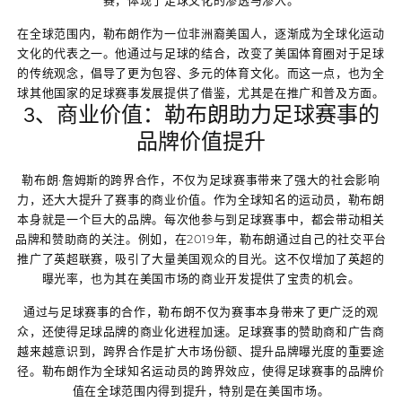
赛，体现了足球文化的渗透与渗入。
在全球范围内，勒布朗作为一位非洲裔美国人，逐渐成为全球化运动
文化的代表之一。他通过与足球的结合，改变了美国体育圈对于足球
的传统观念，倡导了更为包容、多元的体育文化。而这一点，也为全
球其他国家的足球赛事发展提供了借鉴，尤其是在推广和普及方面。
3、商业价值：勒布朗助力足球赛事的
品牌价值提升
勒布朗·詹姆斯的跨界合作，不仅为足球赛事带来了强大的社会影响
力，还大大提升了赛事的商业价值。作为全球知名的运动员，勒布朗
本身就是一个巨大的品牌。每次他参与到足球赛事中，都会带动相关
品牌和赞助商的关注。例如，在2019年，勒布朗通过自己的社交平台
推广了英超联赛，吸引了大量美国观众的目光。这不仅增加了英超的
曝光率，也为其在美国市场的商业开发提供了宝贵的机会。
通过与足球赛事的合作，勒布朗不仅为赛事本身带来了更广泛的观
众，还使得足球品牌的商业化进程加速。足球赛事的赞助商和广告商
越来越意识到，跨界合作是扩大市场份额、提升品牌曝光度的重要途
径。勒布朗作为全球知名运动员的跨界效应，使得足球赛事的品牌价
值在全球范围内得到提升，特别是在美国市场。