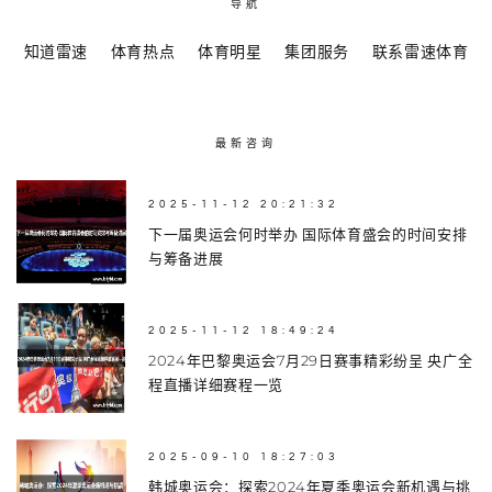
导航
知道雷速
体育热点
体育明星
集团服务
联系雷速体育
最新咨询
2025-11-12 20:21:32
下一届奥运会何时举办 国际体育盛会的时间安排
与筹备进展
2025-11-12 18:49:24
2024年巴黎奥运会7月29日赛事精彩纷呈 央广全
程直播详细赛程一览
2025-09-10 18:27:03
韩城奥运会：探索2024年夏季奥运会新机遇与挑