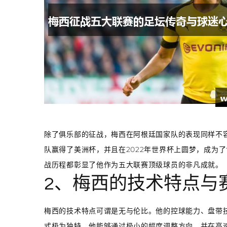
除了俱乐部的征战，梅西在阿根廷国家队的表现同样不容
队赢得了美洲杯，并且在2022年世界杯上圆梦，成为
战历程都彰显了他作为五大联赛顶级球员的非凡成就。
2、梅西的技术特点与
梅西的技术特点可谓是无与伦比。他的控球能力、盘带
式极为独特，他能够通过极小的幅度调整方向，并在高