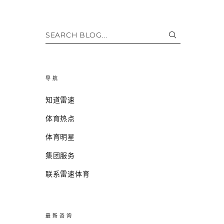
SEARCH BLOG...
导航
知道雷速
体育热点
体育明星
集团服务
联系雷速体育
最新咨询