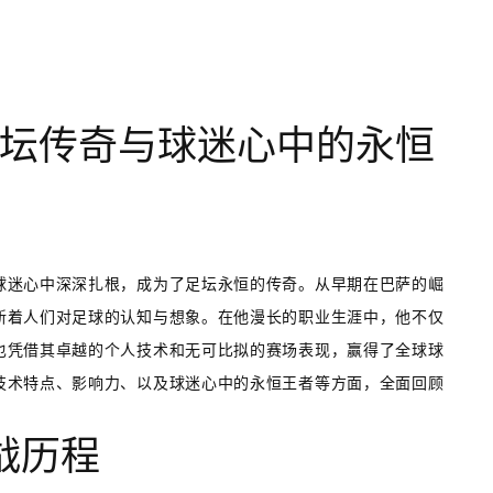
坛传奇与球迷心中的永恒
球迷心中深深扎根，成为了足坛永恒的传奇。从早期在巴萨的崛
新着人们对足球的认知与想象。在他漫长的职业生涯中，他不仅
也凭借其卓越的个人技术和无可比拟的赛场表现，赢得了全球球
技术特点、影响力、以及球迷心中的永恒王者等方面，全面回顾
战历程