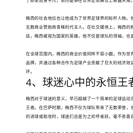
了即使出身平凡，依然能够在世界足坛舞台上崭露头角
梅西的社会地位也让他成为了世界足球界的标杆人物。
无数商业赞助商青睐的代言人。在社交媒体上，梅西的
廷，梅西被视为国家的英雄，他不仅是球队的领袖，也
在全球范围内，梅西的商业价值同样不容小觑。作为世
品牌，并通过各种合作为足球产业贡献了巨大的经济效
环。
4、球迷心中的永恒王
梅西对于球迷的意义，早已超越了一个简单的足球运动
王者。在巴萨时期，梅西不仅为球队带来了无数荣誉，
的进球或助攻时，球迷们总是为之欢呼雀跃，毫不吝啬