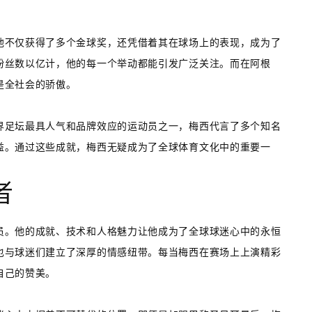
。
他不仅获得了多个金球奖，还凭借着其在球场上的表现，成为了
粉丝数以亿计，他的每一个举动都能引发广泛关注。而在阿根
是全社会的骄傲。
界足坛最具人气和品牌效应的运动员之一，梅西代言了多个知名
益。通过这些成就，梅西无疑成为了全球体育文化中的重要一
者
员。他的成就、技术和人格魅力让他成为了全球球迷心中的永恒
也与球迷们建立了深厚的情感纽带。每当梅西在赛场上上演精彩
自己的赞美。