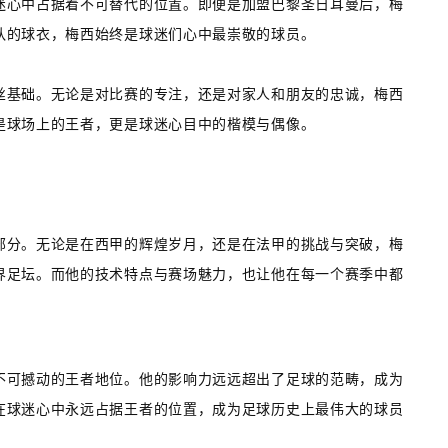
迷心中占据着不可替代的位置。即便是加盟巴黎圣日耳曼后，梅
队的球衣，梅西始终是球迷们心中最崇敬的球员。
丝基础。无论是对比赛的专注，还是对家人和朋友的忠诚，梅西
是球场上的王者，更是球迷心目中的楷模与偶像。
部分。无论是在西甲的辉煌岁月，还是在法甲的挑战与突破，梅
界足坛。而他的技术特点与赛场魅力，也让他在每一个赛季中都
不可撼动的王者地位。他的影响力远远超出了足球的范畴，成为
在球迷心中永远占据王者的位置，成为足球历史上最伟大的球员