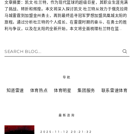
文章摘要：凯文·杜兰特，作为现代篮球的超级巨星，其职业生涯充满
了挑战、转折和辉煌。本文将深入探讨凯文·杜兰特从效力于俄克拉荷
马城雷霆到加盟金州勇士，再到最终追寻冠军梦想加盟凤凰城太阳的
旅程。通过分析杜兰特的个人成长、在雷霆时期的奋斗、在勇士的胜
利与争议，以及在太阳的全新开始，本文将全面梳理杜兰特在篮...
SEARCH BLOG...
导航
知道雷速
体育热点
体育明星
集团服务
联系雷速体育
最新咨询
2025-11-12 20:21:32