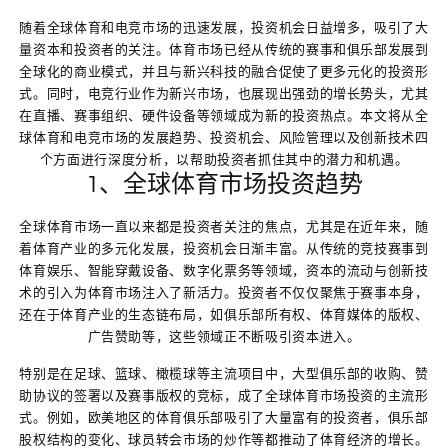
随着全球体育和电竞市场的迅速发展，投资机会日益增多，吸引了大
量资本和投资者的关注。体育市场已经从传统的赛事和俱乐部发展到
全球化的商业模式，并且与新兴科技的融合促使了更多元化的投资形
式。同时，电竞行业作为新兴市场，也展现出强劲的增长势头，尤其
在直播、赛事组织、硬件设备等领域成为新的投资热点。本文将从全
球体育和电竞市场的发展趋势、投资机会、风险管理以及创新技术四
个方面进行深度分析，以帮助投资者抓住其中的潜力和机遇。
1、全球体育市场投资趋势
全球体育市场一直以来都是投资者关注的焦点，尤其是在近年来，随
着体育产业的多元化发展，投资机会日渐丰富。从传统的竞技赛事到
体育娱乐、智能穿戴设备、数字化票务等领域，资本的流动与创新技
术的引入为体育市场注入了新活力。投资者不仅仅聚焦于赛事本身，
还在于体育产业的生态链布局，如俱乐部所有权、体育媒体的版权、
广告赞助等，这些领域正不断吸引资本进入。
特别是在足球、篮球、橄榄球等主流项目中，大型俱乐部的收购、赞
助协议的签署以及赛事版权的竞标，成了全球体育市场投资的主流形
式。例如，欧美地区的体育俱乐部吸引了大量富有的投资者，俱乐部
股权结构的变化、球员转会市场的炒作等都推动了体育经济的增长。