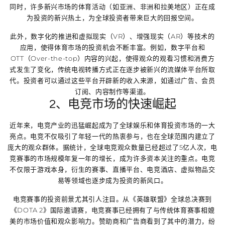
同时，许多新兴市场的体育活动（如亚洲、非洲和拉美地区）正在成
为投资的新兴热土，为全球投资者带来巨大的回报空间。
此外，数字化的推进和虚拟现实（VR）、增强现实（AR）等技术的
应用，使得体育市场的投资机会不断丰富。例如，数字平台和
OTT（Over-the-top）内容的兴起，使得观众的观看习惯和消费方
式发生了变化，传统电视转播方式正在逐步被新兴的流媒体平台所取
代。投资者可以通过这些平台开辟新的收入来源，如通过广告、会员
订阅、内容制作等渠道。
2、电竞市场的快速崛起
近年来，电竞产业的迅猛崛起成为了全球娱乐和体育投资市场的一大
亮点。电竞不仅吸引了年轻一代的热衷参与，也在全球范围内建立了
庞大的观众群体。据统计，全球电竞观众数量已经超过了5亿人次，电
竞赛事的市场规模年复一年的增长，成为许多资本关注的重点。电竞
不仅限于游戏本身，衍生的赛事、直播平台、电竞酒店、虚拟物品交
易等领域也逐步成为投资的新风口。
电竞赛事的投资前景尤其引人注目。从《英雄联盟》全球总决赛到
《DOTA 2》国际邀请赛，电竞赛事已经拥有了与传统体育赛事相媲
美的市场价值和观众影响力。赞助商和广告商看到了其中的潜力，纷