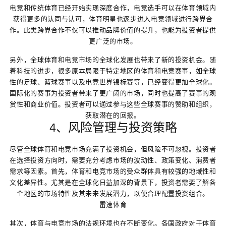
电竞和传统体育已经开始实现深度合作，电竞选手可以在体育领域内
获得更多的认同与认可，体育明星也逐步进入电竞领域进行跨界合
作。此类跨界合作不仅可以推动品牌价值的提升，也能为投资者提供
更广泛的市场。
另外，全球体育和电竞市场的全球化发展也带来了新的投资机会。随
着科技的进步，很多原本局限于特定地区的体育和电竞赛事，如全球
性的足球、篮球赛事以及电竞世界锦标赛等，已经变得更加全球化。
国际化的赛事为投资者带来了更广阔的市场，同时也提高了赛事的观
赏性和商业价值。投资者可以通过参与这些全球赛事的赞助和组织，
获取潜在的回报。
4、风险管理与投资策略
尽管全球体育和电竞市场充满了投资机会，但风险不可忽视。投资者
在选择投资方向时，需要充分考虑市场的波动性、政策变化、消费者
需求等因素。首先，体育和电竞市场的受众群体具有较强的地域性和
文化差异性。尤其是在全球化日益加深的背景下，投资者需要了解各
个地区的市场特性及其未来发展潜力，以便合理配置投资组合。
雷速体育
其次，体育与电竞市场的法规环境也在不断变化。各国政府对于体育