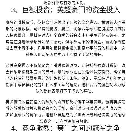
端都能形成有效的压制。
3、巨额投资：英超豪门的资金投入
疯狂的引援背后，英超豪门还付出了巨额的资金投入。根据各大俱乐
部的财报数据，可以看到曼城、曼联、切尔西等球队在引援方面的投
入持续攀升。曼城在过去几个赛季的转会支出几乎接近亿元级别，尤
其是在引进顶级球员如哈兰德时，俱乐部毫不吝惜资金。而切尔西在
过去两个赛季中，几乎每年都将资金投入到高水平球员的引进中，这
种投入让切尔西在实力上拥有了明显的提升。
这种资金投入不仅仅是为了引进顶级球员，还包括加强青训系统、改
善俱乐部设施等方面的支出。豪门球队往往会通过多方投资，确保自
己的球员能够得到最好的训练和发展条件。例如，曼联在近几年大力
投资于球员体能的提升和医学团队的建设，这种背后的资金投入为球
队的整体表现打下了坚实的基础。
英超豪门的巨额投入为球队的夺冠梦想提供了重要保障。随着英超联
盟的转播权收益和赞助合同的增加，豪门球队可以通过这些收入进一
步加强球队的竞争力。这也让英超成为了世界上最具经济实力的足球
联赛之一，竞争更加白热化。
4、竞争激烈：豪门之间的冠军之争