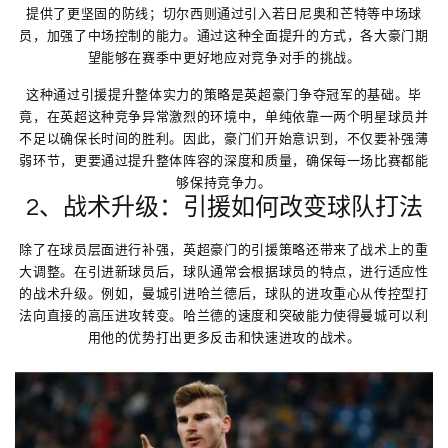
提供了更坚固的防线；切尔西则通过引入若日尼奥和芒特等中场球
员，加强了中场控制的能力。通过这种全面提升的方式，各大豪门期
望能够在赛季中更好地应对竞争对手的挑战。
这种通过引援提升整体实力的策略是英超豪门争夺冠军的基础。毕
竟，在英超这种竞争异常激烈的环境中，单纯依靠一两个明星球员并
不足以确保长时间的胜利。因此，豪门们开始意识到，不仅要补强薄
弱环节，更要通过提升整体阵容的深度和质量，确保每一场比赛都能
够保持竞争力。
2、战术升级：引援如何改变球队打法
除了在球员层面进行补强，英超豪门的引援策略还带来了战术上的重
大调整。在引进新球员后，球队通常会根据球员的特点，进行适应性
的战术升级。例如，曼城引进哈兰德后，球队的进攻重心从传控型打
法向直接的高压进攻转变。哈兰德的速度和突破能力使得曼城可以利
用他的优势打出更多反击和快速进攻的战术。