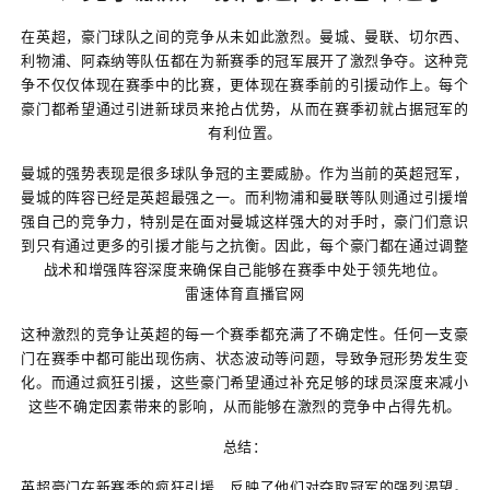
在英超，豪门球队之间的竞争从未如此激烈。曼城、曼联、切尔西、
利物浦、阿森纳等队伍都在为新赛季的冠军展开了激烈争夺。这种竞
争不仅仅体现在赛季中的比赛，更体现在赛季前的引援动作上。每个
豪门都希望通过引进新球员来抢占优势，从而在赛季初就占据冠军的
有利位置。
曼城的强势表现是很多球队争冠的主要威胁。作为当前的英超冠军，
曼城的阵容已经是英超最强之一。而利物浦和曼联等队则通过引援增
强自己的竞争力，特别是在面对曼城这样强大的对手时，豪门们意识
到只有通过更多的引援才能与之抗衡。因此，每个豪门都在通过调整
战术和增强阵容深度来确保自己能够在赛季中处于领先地位。
雷速体育直播官网
这种激烈的竞争让英超的每一个赛季都充满了不确定性。任何一支豪
门在赛季中都可能出现伤病、状态波动等问题，导致争冠形势发生变
化。而通过疯狂引援，这些豪门希望通过补充足够的球员深度来减小
这些不确定因素带来的影响，从而能够在激烈的竞争中占得先机。
总结：
英超豪门在新赛季的疯狂引援，反映了他们对夺取冠军的强烈渴望。