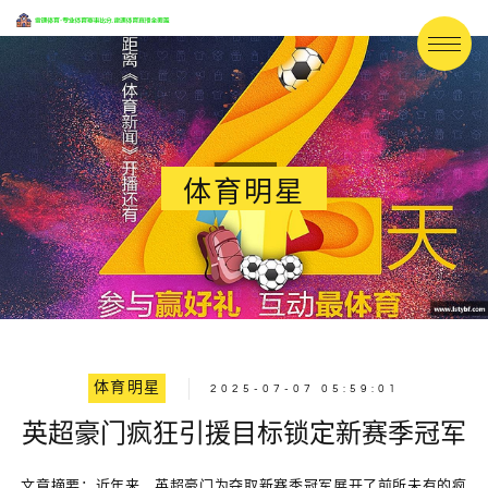
体育明星
体育明星
2025-07-07 05:59:01
英超豪门疯狂引援目标锁定新赛季冠军
文章摘要：近年来，英超豪门为夺取新赛季冠军展开了前所未有的疯