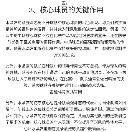
置。
3、核心球员的关键作用
水晶宫的顽强斗志离不开球队中核心球员的出色表现。球员们的拼搏
精神和关键时刻的发挥，往往成为球队取胜的决定性因素。例如，球
队中的中场核心球员不仅在比赛中承担起组织进攻的重任，还在防守
时起到了至关重要的屏障作用。中场球员的高强度跑动和无私的传
球，使得水晶宫能够在比赛中保持很好的控球率，并且有效地遏制住
对方的进攻。
此外，水晶宫的队长在球队中的领导作用也不可忽视。作为球队的精
神领袖，队长不仅在场上通过自己的表现带动其他球员，还在场下为
球队注入了源源不断的动力。在比赛中，队长通常会做出精准的决
策，带领球队在关键时刻作出正确的战术选择。
雷速体育直播官网
另外，水晶宫的防守核心也是球队顽强斗志的代表。每当球队陷入困
境时，防线上的这位球员总是能够挺身而出，稳住阵脚。通过他的经
验和判断，水晶宫的防线得以保持稳定，从而为其他队员的进攻创造
了更多的机会。核心球员的个人表现，不仅提升了球队的整体水平，
也让水晶宫能够在竞争激烈的英超中脱颖而出。