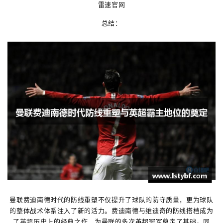
雷速官网
总结：
曼联费迪南德时代的防线重塑不仅提升了球队的防守质量，更为球队
的整体战术体系注入了新的活力。费迪南德与维迪奇的防线搭档成为
了英超历史上的经典之作，为曼联的多次英超冠军奠定了基础。同