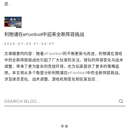
这...
利物浦在eFootball中迎来全新阵容挑战
2025-07-25 01:32:47
文章摘要的内容：随着eFootball的不断更新与改进，利物浦在游戏
中的全新阵容挑战也引起了广大玩家的关注。球队的阵容变化与战术
调整，带来了更为复杂的竞技环境，也为玩家提供了更多的策略选
择。本文将从多个角度分析利物浦在eFootball中的全新阵容挑战，
涉及球员变化、战术调整、游戏机制变化和玩家反应...
SEARCH BLOG...
导航