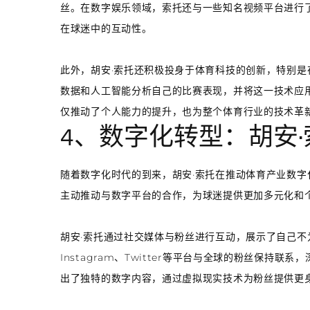
丝。在数字娱乐领域，索托还与一些知名视频平台进行
在球迷中的互动性。
此外，胡安·索托还积极投身于体育科技的创新，特别
数据和人工智能分析自己的比赛表现，并将这一技术应
仅推动了个人能力的提升，也为整个体育行业的技术革
4、数字化转型：胡安
随着数字化时代的到来，胡安·索托在推动体育产业数
主动推动与数字平台的合作，为球迷提供更加多元化和
胡安·索托通过社交媒体与粉丝进行互动，展示了自己
Instagram、Twitter等平台与全球的粉丝保
出了独特的数字内容，通过虚拟现实技术为粉丝提供更