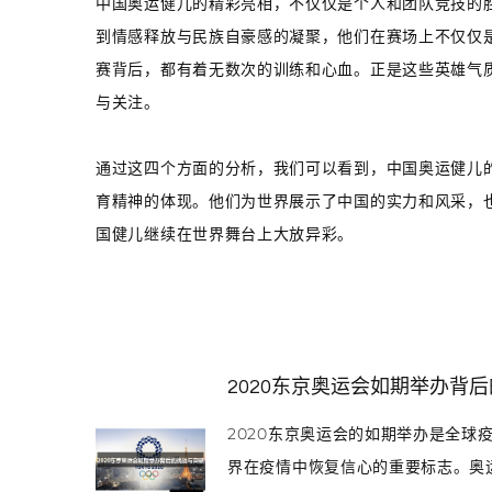
中国奥运健儿的精彩亮相，不仅仅是个人和团队竞技的
到情感释放与民族自豪感的凝聚，他们在赛场上不仅仅
赛背后，都有着无数次的训练和心血。正是这些英雄气
与关注。
通过这四个方面的分析，我们可以看到，中国奥运健儿
育精神的体现。他们为世界展示了中国的实力和风采，
国健儿继续在世界舞台上大放异彩。
2020东京奥运会如期举办背
2020东京奥运会的如期举办是全
界在疫情中恢复信心的重要标志。奥