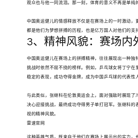
观众也与他一同流泪。那一刻，体育的意义不再是单纯
中国奥运健儿的情感释放不仅是在赛场上的一时激动，
都是他们为梦想拼搏的历程，也是亿万国人对他们的支
3、精神风貌：赛场内
中国奥运健儿在赛场上的拼搏精神，往往展现出一种独
挑战时依然不屈不挠的榜样。例如，乒乓球女将丁宁在
稳定的表现，成功夺得金牌，成为中国乒乓球的代表性
与此类似，张继科在伦敦奥运会上，面对强敌时展现了
决心迎接挑战，最终成功夺得男子单打冠军。张继科的
视的精神风貌。
雷速官网
这种英雄气质，既来自于他们在赛场上展示出的实力，