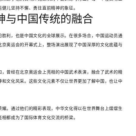
运健儿坚持不懈、勇往直前精神的象征。
神与中国传统的融合
的胜利，也是中国文化的全球展示。在很多场合，中国运动员通
北京奥运会的开幕式上，整场演出展现了中国深厚的文化底蕴与
如，曾经在北京奥运会上亮相的中国武术表演，融合了武术的精
神和文化风采。这些文化元素不仅让世界更加了解中国，也让中
荣耀。通过他们的精彩表现，中华文化得以在世界舞台上熠熠生
亮相都成为了国际体育文化交流的桥梁。