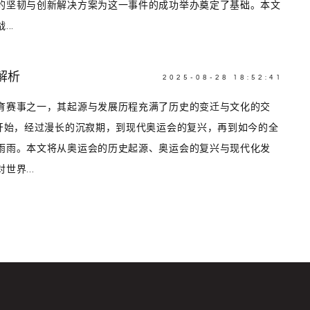
的坚韧与创新解决方案为这一事件的成功举办奠定了基础。本文
..
解析
2025-08-28 18:52:41
育赛事之一，其起源与发展历程充满了历史的变迁与文化的交
亚开始，经过漫长的沉寂期，到现代奥运会的复兴，再到如今的全
雨雨。本文将从奥运会的历史起源、奥运会的复兴与现代化发
界...