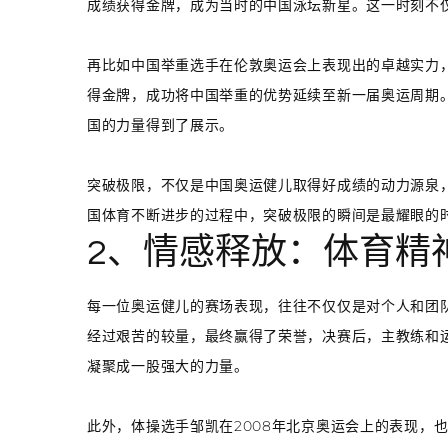
成绩获得金牌，成为当时的中国泳坛新星。这一时刻不
再比如中国举重选手在伦敦奥运会上表现出的卓越实力，
得金牌，成功将中国举重的优势延续至新一届奥运周期
国的力量得到了展示。
突破极限，不仅是中国奥运健儿取得好成绩的动力源泉
国体育不断进步的过程中，突破极限的瞬间是最耀眼的
2、情感释放：体育精
每一位奥运健儿的赛场表现，往往不仅仅是对个人和团
经过艰苦的较量，最终赢得了荣誉，决赛后，主教练和
凝聚成一股强大的力量。
此外，体操选手邹凯在2008年北京奥运会上的表现，