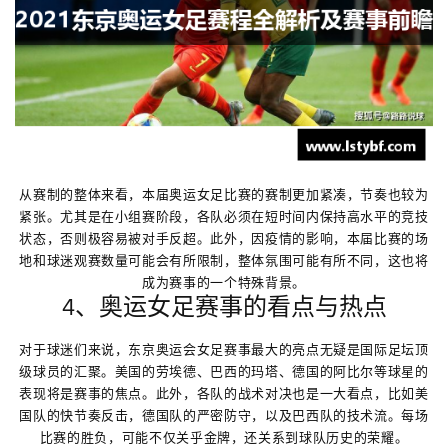
从赛制的整体来看，本届奥运女足比赛的赛制更加紧凑，节奏也较为
紧张。尤其是在小组赛阶段，各队必须在短时间内保持高水平的竞技
状态，否则极容易被对手反超。此外，因疫情的影响，本届比赛的场
地和球迷观赛数量可能会有所限制，整体氛围可能有所不同，这也将
成为赛事的一个特殊背景。
4、奥运女足赛事的看点与热点
对于球迷们来说，东京奥运会女足赛事最大的亮点无疑是国际足坛顶
级球员的汇聚。美国的劳埃德、巴西的玛塔、德国的阿比尔等球星的
表现将是赛事的焦点。此外，各队的战术对决也是一大看点，比如美
国队的快节奏反击，德国队的严密防守，以及巴西队的技术流。每场
比赛的胜负，可能不仅关乎金牌，还关系到球队历史的荣耀。