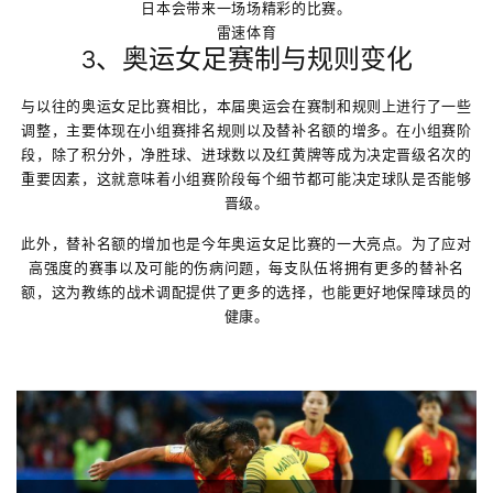
日本会带来一场场精彩的比赛。
雷速体育
3、奥运女足赛制与规则变化
与以往的奥运女足比赛相比，本届奥运会在赛制和规则上进行了一些
调整，主要体现在小组赛排名规则以及替补名额的增多。在小组赛阶
段，除了积分外，净胜球、进球数以及红黄牌等成为决定晋级名次的
重要因素，这就意味着小组赛阶段每个细节都可能决定球队是否能够
晋级。
此外，替补名额的增加也是今年奥运女足比赛的一大亮点。为了应对
高强度的赛事以及可能的伤病问题，每支队伍将拥有更多的替补名
额，这为教练的战术调配提供了更多的选择，也能更好地保障球员的
健康。