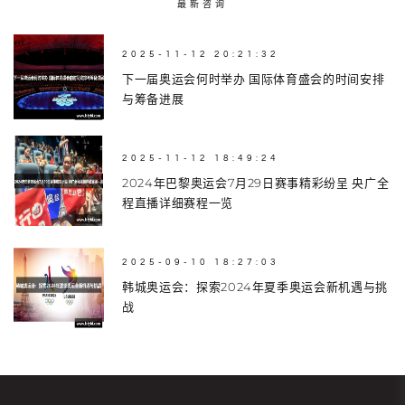
最新咨询
2025-11-12 20:21:32
下一届奥运会何时举办 国际体育盛会的时间安排
与筹备进展
2025-11-12 18:49:24
2024年巴黎奥运会7月29日赛事精彩纷呈 央广全
程直播详细赛程一览
2025-09-10 18:27:03
韩城奥运会：探索2024年夏季奥运会新机遇与挑
战