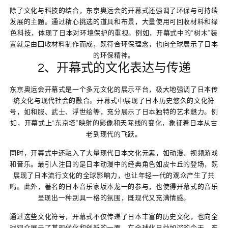
除了文化与科技的结合，东京奥运会的开幕式还强调了环保与可持续
发展的主题。通过精心挑选的道具和布景，大量使用可回收材料和绿
色科技，体现了日本对环境保护的重视。例如，开幕式中的“树木”装
置就是由回收材料制作而成，既符合环保理念，也向全球展示了日本
的环保精神。
2、开幕式的文化表达与传递
东京奥运会开幕式是一个多元文化的展示平台，极大地强调了日本传
统文化与现代社会的融合。开幕式中展现了日本历史悠久的文化符
号，如和服、武士、浮世绘等，充分展示了日本独特的艺术魅力。例
如，开幕式上“东京塔”映射的影像和天际线的变化，象征着日本从古
老到现代的飞跃。
同时，开幕式中还融入了大量现代日本文化元素，如动漫、视频游戏
和音乐。最引人注目的是日本动漫中的经典角色如皮卡丘的登场，既
展现了日本流行文化的全球影响力，也让年轻一代的观众产生了共
鸣。此外，著名的日本音乐家坂本龙一的参与，也使得开幕式的音乐
呈现出一种别具一格的氛围，既现代又充满情感。
通过这些文化符号，开幕式不仅传递了日本丰富的历史文化，也向全
球观众展示了其现代化和创新的一面。在全球化日益加深的今天，东