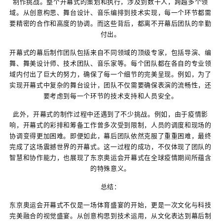
制作挑战。整个开幕式的策划和执行，涉及到数千人，跨越多个领
域。从创意构思、舞台设计、音乐编排到技术实现，每一个环节都需
要精密的合作和高度的协调。而这些背后，都离不开幕后团队的辛勤
付出。
开幕式的幕后制作团队包括来自不同领域的顶级专家，包括导演、编
舞、舞美设计师、技术团队、音乐家等。每个团队都在各自的专业领
域内付出了巨大的努力，确保了每一个细节的完美呈现。例如，为了
实现开幕式中复杂的舞台设计，团队不仅需要确保表演的流畅性，还
要考虑到每一个环节的技术支持和人员安全。
此外，开幕式的制作过程中还遇到了不少挑战。例如，由于疫情影
响，开幕式的彩排和筹备工作曾多次受到限制，人员的调度和现场的
协调变得更加困难。即便如此，幕后团队依然克服了重重困难，最终
完成了这场震撼世界的开幕式。这一过程的成功，不仅体现了团队的
智慧和协作能力，也展现了东京奥运会开幕式在全球疫情期间所蕴含
的特殊意义。
总结：
东京奥运会开幕式不仅是一场体育盛宴的开始，更是一次文化与科技
完美融合的视觉盛宴。从创意构思到技术运用，从文化表达到幕后制