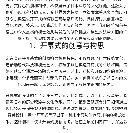
光。其精心策划和制作，不仅展示了日本深厚的文化底蕴，还融入了
创新与现代科技的元素，令世界为之惊叹。本篇文章将从多个角度回
顾东京奥运会开幕式的精彩呈现与幕后揭秘，具体探讨其创意构思、
文化表达、技术运用及背后制作团队的努力。同时，我们还将揭秘开
幕式中令人震撼的视觉效果与背后的制作挑战。通过对这些方面的详
细分析，希望能为读者提供全面的理解和深刻的感悟。
1、开幕式的创意与构思
东京奥运会开幕式的创意构思极具特色，不仅展现了日本传统文化，
还借助现代科技和视觉艺术，打破了以往奥运开幕式的传统框架。策
划团队决定通过一场融合日本历史、艺术、科技和环保理念的表演，
来展现一个多元而富有创新的开幕式。这一创意的核心是将日本的文
化和未来愿景无缝结合，让世界了解日本的独特魅力。
开幕式的设计融合了许多日本元素，比如武士、浮世绘、和风等，象
征着日本的历史积淀与文化传承。同时，策划团队还专注于如何通过
现代技术来提升观众的体验感。通过激光投影、虚拟现实以及精密的
舞美设计，整个开幕式呈现出了一种未来感与时尚感并存的视觉效
果。这种创新不仅让开幕式脱颖而出，还在全球范围内产生了深远影
响。