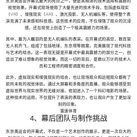
东京奥运会开幕式最大的亮点之一，便是其精湛的技术运用和震撼的
视觉效果。开幕式现场使用了大量先进的技术手段，包括虚拟现实
（VR）、增强现实（AR）、激光投影、无人机编队等，使得整个表
演充满了未来感和科技感。这些技术的应用，不仅增强了观众的沉浸
感，还在视觉上创造了一个极具震撼力的场景。
其中，最为人瞩目的是无人机编队的表演。在开幕式的高空，数百架
无人机齐飞，组成了包括地球、东京塔等图案，完美展现了现代科技
与艺术的结合。这一表现无疑是开幕式中最具震撼力的部分之一，创
造出了难以想象的视觉效果。而这一切的背后，是数以万计的技术人
员和工程师的精密调度和合作。
此外，虚拟现实和增强现实的结合，也让现场观众和远程观众都有了
前所未有的视觉体验。通过大屏幕和多角度的直播，观众能够感受到
虚拟世界与现实世界的无缝对接，宛如进入了一个科幻电影的场景。
这种技术的运用，不仅提升了表演的表现力，也让观众产生了更加深
刻的印象。
雷速体育
4、幕后团队与制作挑战
东京奥运会的开幕式，不仅是一个艺术创作的展示，更是一次巨大的