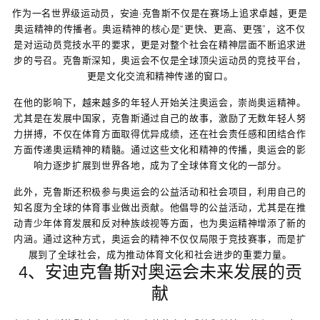
作为一名世界级运动员，安迪·克鲁斯不仅是在赛场上追求卓越，更是
奥运精神的传播者。奥运精神的核心是“更快、更高、更强”，这不仅
是对运动员竞技水平的要求，更是对整个社会在精神层面不断追求进
步的号召。克鲁斯深知，奥运会不仅是全球顶尖运动员的竞技平台，
更是文化交流和精神传递的窗口。
在他的影响下，越来越多的年轻人开始关注奥运会，崇尚奥运精神。
尤其是在发展中国家，克鲁斯通过自己的故事，激励了无数年轻人努
力拼搏，不仅在体育方面取得优异成绩，还在社会责任感和团结合作
方面传递奥运精神的精髓。通过这些文化和精神的传播，奥运会的影
响力逐步扩展到世界各地，成为了全球体育文化的一部分。
此外，克鲁斯还积极参与奥运会的公益活动和社会项目，利用自己的
知名度为全球的体育事业做出贡献。他倡导的公益活动，尤其是在推
动青少年体育发展和反对种族歧视等方面，也为奥运精神增添了新的
内涵。通过这种方式，奥运会的精神不仅仅局限于竞技赛事，而是扩
展到了全球社会，成为推动体育文化和社会进步的重要力量。
4、安迪克鲁斯对奥运会未来发展的贡
献