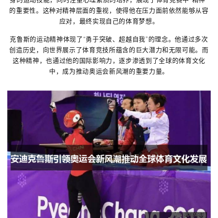
的重要性。这种对精神层面的重视，使得他在压力面前依然能够从容
应对，最终实现自己的体育梦想。
克鲁斯的运动精神体现了“勇于突破、超越自我”的理念。他通过多次
创造历史，向世界展示了体育竞技所蕴含的巨大潜力和无限可能。而
这种精神，也通过他的国际影响力，逐步渗透到了全球的体育文化
中，成为推动奥运会新风潮的重要力量。