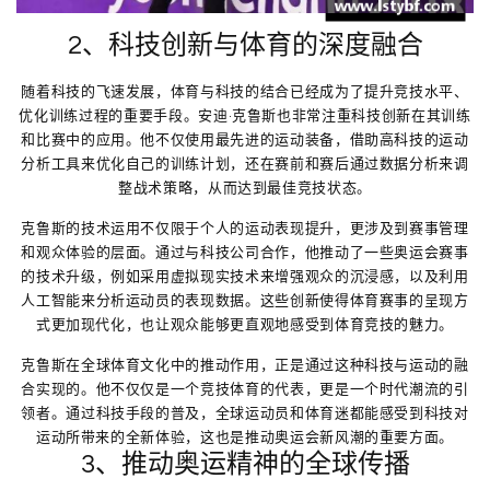
2、科技创新与体育的深度融合
随着科技的飞速发展，体育与科技的结合已经成为了提升竞技水平、
优化训练过程的重要手段。安迪·克鲁斯也非常注重科技创新在其训练
和比赛中的应用。他不仅使用最先进的运动装备，借助高科技的运动
分析工具来优化自己的训练计划，还在赛前和赛后通过数据分析来调
整战术策略，从而达到最佳竞技状态。
克鲁斯的技术运用不仅限于个人的运动表现提升，更涉及到赛事管理
和观众体验的层面。通过与科技公司合作，他推动了一些奥运会赛事
的技术升级，例如采用虚拟现实技术来增强观众的沉浸感，以及利用
人工智能来分析运动员的表现数据。这些创新使得体育赛事的呈现方
式更加现代化，也让观众能够更直观地感受到体育竞技的魅力。
克鲁斯在全球体育文化中的推动作用，正是通过这种科技与运动的融
合实现的。他不仅仅是一个竞技体育的代表，更是一个时代潮流的引
领者。通过科技手段的普及，全球运动员和体育迷都能感受到科技对
运动所带来的全新体验，这也是推动奥运会新风潮的重要方面。
3、推动奥运精神的全球传播