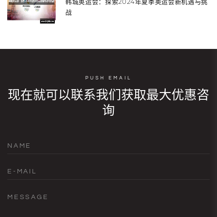
韩城奥运会：探索2024年夏季奥运会新机遇与挑
战
PUSH EMAIL
现在就可以联系我们获取最大优惠咨
询
NAME
E-MAIL
MESSAGE