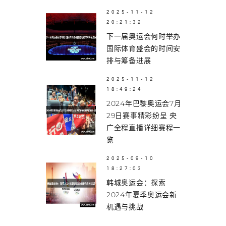
2025-11-12
20:21:32
下一届奥运会何时举办
国际体育盛会的时间安
排与筹备进展
2025-11-12
18:49:24
2024年巴黎奥运会7月
29日赛事精彩纷呈 央
广全程直播详细赛程一
览
2025-09-10
18:27:03
韩城奥运会：探索
2024年夏季奥运会新
机遇与挑战