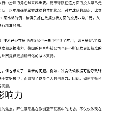
执行中扮演的角色越来越重要。德甲球队在这方面的投入早已走
团队可以更精确地掌握球员的体能状况、对方球队的弱点、比赛
RB莱比锡为例，该俱乐部在数据分析方面的应用非常广泛，从
进行精准预测。
）技术已经在德甲的许多俱乐部中得到了应用，球员通过VR模
速度和决策能力。德国的体育科技公司也在不断研发更加精准的
为比赛提供更加精细化的战术支持。
力，但也带来了一些新的问题。例如，过度依赖数据可能导致球
基于数据模型，而忽视了球员个人的创造力。因此，如何平衡科
要问题。
影响力
注的焦点。拜仁慕尼黑在欧洲冠军联赛中的成功，不仅仅体现在