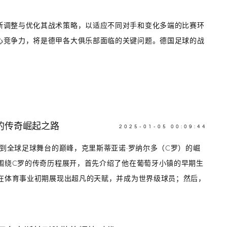
断调整与优化其战术策略，以适应不同对手和变化多端的比赛环
心竞争力，将是德甲各大俱乐部面临的关键问题。德国足球的战
的传奇崛起之路
2025-01-05 00:09:44
到全球足球舞台的巅峰，克里斯蒂亚诺·罗纳尔多（C罗）的崛
围绕C罗的传奇历程展开，首先介绍了他在葡萄牙小镇的早期生
在体育事业初期展现出超凡的天赋，并成为世界级球员；然后，