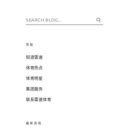
SEARCH BLOG...
导航
知道雷速
体育热点
体育明星
集团服务
联系雷速体育
最新咨询