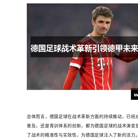
总体而言，德国足球在战术革新方面的持续推动，已经
普及，还是青训体系的创新，都为德国足球的战术演变
了战术的精准性与实效性，为德国足球注入了新的活力