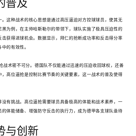
的普及
一。这种战术的核心思想是通过高压逼迫对方控球球员，使其无
尼黑为例，在主帅哈斯勒尔的带领下，球队实施了极具压迫性的
反击获得进球机会。数据显示，拜仁的抢断成功率和反击得分率
斗中的有效性。
逼抢战术密不可分。德国队不仅能通过迅速的压迫收回球权，还善
中，高位逼抢是控制比赛节奏的关键要素，这一战术的普及使得
非没有挑战。高位逼抢需要球员具备极高的体能和战术素养，一
员的体能储备、增强防守反击的执行力，成为德甲各支球队亟待
势与创新