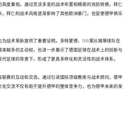
的高度重视。通过灵活多变的战术布置和精密的攻防转换，拜仁
来，拜仁的战术风格逐渐影响了其他欧洲豪门，也促使德甲俱乐
也为战术革新提供了重要证明。多特蒙德、RB莱比锡等球队在
越来越多的主动权，也进一步展示了德国足球在战术上的创新与
现代足球的背景下，形成了更具多样化和灵活性的战术体系。
级联赛的互动和交流。通过引进国际顶级教练与战术顾问，德甲
文化交流不仅有助于提升德甲的整体竞争力，也为德甲未来的发