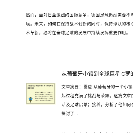
然而，面对日益激烈的国际竞争，德国足球仍然需要不
境。未来，如何在保持战术创新的同时，保持球队的核
术革新，必将在全球足球的发展中持续发挥重要作用。
从葡萄牙小镇到全球巨星 C罗
文章摘要：雷速 从葡萄牙的一个小镇
起过程充满了挑战与荣耀。这篇文章
活及足球启蒙；接着，分析了他如何
探讨了...