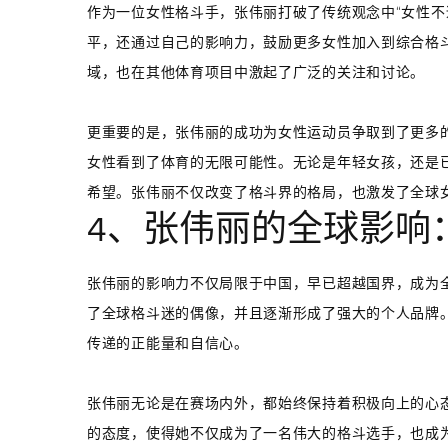
作为一位女性格斗手，张伟丽打破了传统观念中“女性不
平，还通过自己的影响力，鼓励更多女性加入到综合格
域，也在其他体育项目中激起了广泛的关注和讨论。
更重要的是，张伟丽的成功为女性运动员争取到了更多
女性看到了体育的无限可能性。无论是年轻女孩，还是
希望。张伟丽不仅改变了格斗界的格局，也激发了全球
4、张伟丽的全球影响
张伟丽的影响力不仅局限于中国，早已超越国界，成为
了全球格斗迷的偶像，并且逐渐形成了强大的个人品牌
传递的正能量和自信心。
张伟丽无论是在赛场内外，都始终保持着积极向上的心
的态度，使得她不仅成为了一名伟大的格斗选手，也成