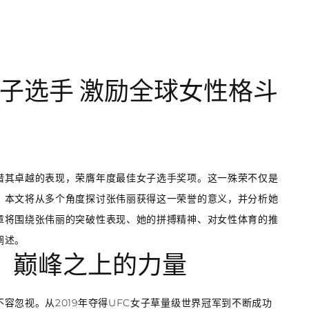
子选手 激励全球女性格斗
借其卓越的表现，荣膺年度最佳女子选手奖项。这一殊荣不仅是
。本文将从多个角度探讨张伟丽获得这一荣誉的意义，并分析她
章将围绕张伟丽的突破性表现、她的拼搏精神、对女性体育的推
阐述。
：巅峰之上的力量
容忽视。从2019年夺得UFC女子草量级世界冠军到不断成功