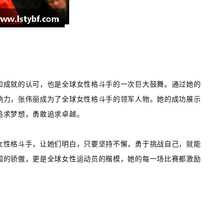
和成就的认可，也是全球女性格斗手的一次巨大鼓舞。通过她的
响力，张伟丽成为了全球女性格斗手的领军人物。她的成功展示
追求梦想，勇敢追求卓越。
女性格斗手，让她们明白，只要坚持不懈，勇于挑战自己，就能
国的骄傲，更是全球女性运动员的楷模，她的每一场比赛都激励