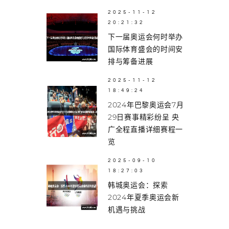
2025-11-12
20:21:32
下一届奥运会何时举办
国际体育盛会的时间安
排与筹备进展
2025-11-12
18:49:24
2024年巴黎奥运会7月
29日赛事精彩纷呈 央
广全程直播详细赛程一
览
2025-09-10
18:27:03
韩城奥运会：探索
2024年夏季奥运会新
机遇与挑战