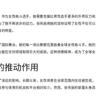
。作为女性格斗选手，她需要克服比男性选手更多的外界压力和
为了她不断进步的动力。张伟丽用她的坚持证明了女性不仅可以
目的明星。
了国际舞台，她的每一场比赛都在激励着全球女性格斗手。她的
也能在任何领域取得巨大的成就。这种拼搏精神，成为了全球女
的推动作用
了深远的影响。长期以来，女性体育在全球范围内往往被忽视，
性参与体育的机会和平台相对较少。然而，张伟丽的崭露头角改