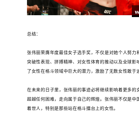
总结：
张伟丽荣膺年度最佳女子选手奖，不仅是对她个人努力
突破性表现、拼搏精神、对女性体育的推动以及全球影
了女性在格斗领域中巨大的潜力，激励了无数女性敢于
在未来的日子里，张伟丽的事迹必将继续影响着更多的
超越任何困难，走向属于自己的辉煌。张伟丽不仅是中
着世人，特别是那些站在格斗擂台上的女性。