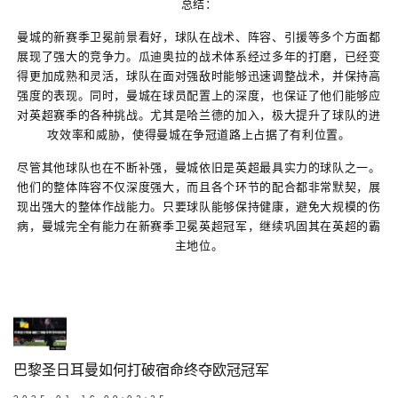
总结：
曼城的新赛季卫冕前景看好，球队在战术、阵容、引援等多个方面都
展现了强大的竞争力。瓜迪奥拉的战术体系经过多年的打磨，已经变
得更加成熟和灵活，球队在面对强敌时能够迅速调整战术，并保持高
强度的表现。同时，曼城在球员配置上的深度，也保证了他们能够应
对英超赛季的各种挑战。尤其是哈兰德的加入，极大提升了球队的进
攻效率和威胁，使得曼城在争冠道路上占据了有利位置。
尽管其他球队也在不断补强，曼城依旧是英超最具实力的球队之一。
他们的整体阵容不仅深度强大，而且各个环节的配合都非常默契，展
现出强大的整体作战能力。只要球队能够保持健康，避免大规模的伤
病，曼城完全有能力在新赛季卫冕英超冠军，继续巩固其在英超的霸
主地位。
巴黎圣日耳曼如何打破宿命终夺欧冠冠军