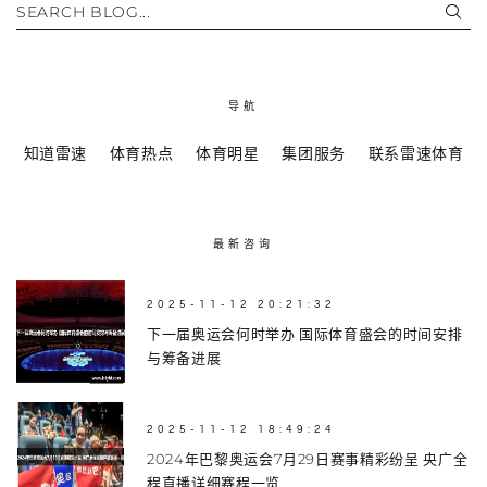
SEARCH BLOG...
导航
知道雷速
体育热点
体育明星
集团服务
联系雷速体育
最新咨询
2025-11-12 20:21:32
下一届奥运会何时举办 国际体育盛会的时间安排
与筹备进展
2025-11-12 18:49:24
2024年巴黎奥运会7月29日赛事精彩纷呈 央广全
程直播详细赛程一览