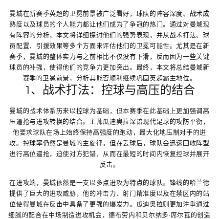
曼城在新赛季英超的卫冕前景被广泛看好，球队的阵容深度、战术成
熟度以及球员的个人能力都让他们成为了争冠的热门。通过对曼城现
有阵容的分析，本文将详细探讨他们的强势表现，并从战术打法、球
员配置、引援效果等多个方面来评估他们的卫冕可能性。尤其是在新
赛季，曼城的整体实力与之前相比不仅没有下滑，反而因为一些关键
球员的补强，使得他们的竞争力更加突出。最终，本文将总结曼城新
赛季的卫冕前景，分析其能否顺利继续巩固英超霸主地位。
1、战术打法：控球与高压的结合
曼城的战术体系历来以控球为基础，但本赛季在此基础上更加强调高
压逼抢与进攻转换的结合。主帅瓜迪奥拉深谙现代足球的攻防平衡，
他要求球队在场上始终保持高强度的跑动，最大化地压制对手的进
攻。控球率仍然是曼城的主旋律，但在丢球后，球队会迅速回收阵型
进行高位逼抢，迫使对方犯错，从而在最短的时间内恢复控球并展开
反击。
在进攻端，曼城依然是一支以多点进攻为特点的球队。锋线的哈兰德
提供了巨大的进攻威胁，他的冲击力、射门精准度以及在禁区内的站
位使得曼城在反击中具备了更强的爆发力。瓜迪奥拉则更加注重通过
细腻的配合在中场制造进攻机会，德布劳内和贝尔纳多·席尔瓦的创造