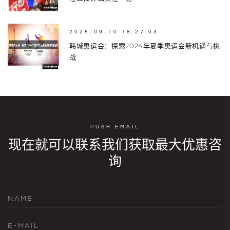
2025-09-10 18:27:03
韩城奥运会：探索2024年夏季奥运会新机遇与挑
战
PUSH EMAIL
现在就可以联系我们获取最大优惠咨
询
NAME
E-MAIL