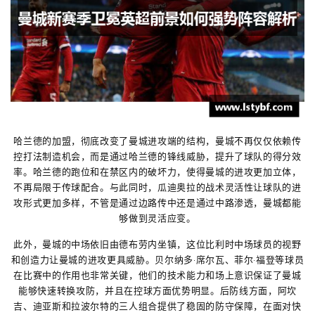
哈兰德的加盟，彻底改变了曼城进攻端的结构，曼城不再仅仅依赖传
控打法制造机会，而是通过哈兰德的锋线威胁，提升了球队的得分效
率。哈兰德的跑位和在禁区内的破坏力，使得曼城的进攻更加立体，
不再局限于传球配合。与此同时，瓜迪奥拉的战术灵活性让球队的进
攻形式更加多样，不管是通过边路传中还是通过中路渗透，曼城都能
够做到灵活应变。
此外，曼城的中场依旧由德布劳内坐镇，这位比利时中场球员的视野
和创造力让曼城的进攻更具威胁。贝尔纳多·席尔瓦、菲尔·福登等球员
在比赛中的作用也非常关键，他们的技术能力和场上意识保证了曼城
能够快速转换攻防，并且在控球方面优势明显。后防线方面，阿坎
吉、迪亚斯和拉波尔特的三人组合提供了稳固的防守保障，在面对快