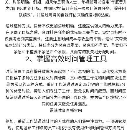
关、时限明确。例如，如果你是职场人士，年初就可以设定“年底晋升
为部门经理”的目标，并细化为“每月完成一项项目管理任务，提升团
队绩效”，并通过每月的自我评估来确保目标的达成。
通过这种方式，目标不仅更加清晰明确，还能提供强大的动力支撑。
在明确了目标之后，合理排序任务的优先级至关重要。设定目标时不
仅要考虑到其重要性，还要注意时间成本与收益的平衡。通过“艾森豪
威尔矩阵”分类法，将任务分为紧急且重要、紧急但不重要、重要但不
紧急和不重要不紧急四个象限，从而有的放矢地分配时间。
2、掌握高效时间管理工具
时间管理工具在提升效率方面起到了不可忽视的作用。现代技术为我
们提供了多种方法来优化时间使用，其中番茄工作法和时间区块法是
最为常见的两种方式。番茄工作法通过设定25分钟的工作时段和5分
钟的休息时段，帮助人们专注于工作，避免长时间的疲劳。而时间区
块法则通过将每天的时间分为不同的工作区块，并为每个区块指定不
同的任务来避免任务混乱。
雷速体育直播官网
例如，番茄工作法通过计时的方式帮助人们集中注意力。一项研究发
现，使用番茄工作法的员工相比于没有使用任何时间管理方法的员