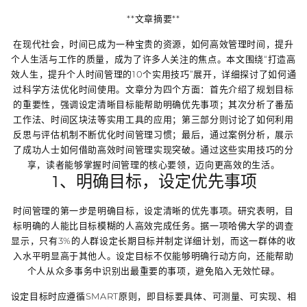
**文章摘要**
在现代社会，时间已成为一种宝贵的资源，如何高效管理时间，提升
个人生活与工作的质量，成为了许多人关注的焦点。本文围绕“打造高
效人生，提升个人时间管理的10个实用技巧”展开，详细探讨了如何通
过科学方法优化时间使用。文章分为四个方面：首先介绍了规划目标
的重要性，强调设定清晰目标能帮助明确优先事项；其次分析了番茄
工作法、时间区块法等实用工具的应用；第三部分则讨论了如何利用
反思与评估机制不断优化时间管理习惯；最后，通过案例分析，展示
了成功人士如何借助高效时间管理实现突破。通过这些实用技巧的分
享，读者能够掌握时间管理的核心要领，迈向更高效的生活。
1、明确目标，设定优先事项
时间管理的第一步是明确目标，设定清晰的优先事项。研究表明，目
标明确的人能比目标模糊的人高效完成任务。据一项哈佛大学的调查
显示，只有3%的人群设定长期目标并制定详细计划，而这一群体的收
入水平明显高于其他人。设定目标不仅能够明确行动方向，还能帮助
个人从众多事务中识别出最重要的事项，避免陷入无效忙碌。
设定目标时应遵循SMART原则，即目标要具体、可测量、可实现、相