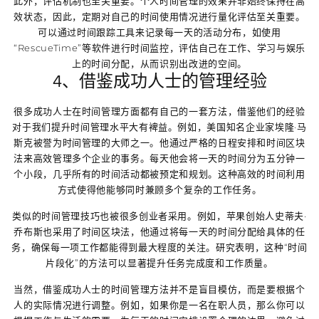
此外，评估机制也至关重要。个人时间管理的效果并非始终保持在高
效状态，因此，定期对自己的时间使用情况进行量化评估至关重要。
可以通过时间跟踪工具来记录每一天的活动分布，如使用
“RescueTime”等软件进行时间监控，评估自己在工作、学习与娱乐
上的时间分配，从而识别出改进的空间。
4、借鉴成功人士的管理经验
很多成功人士在时间管理方面都有自己的一套方法，借鉴他们的经验
对于我们提升时间管理水平大有裨益。例如，美国知名企业家埃隆·马
斯克被誉为时间管理的大师之一。他通过严格的日程安排和时间区块
法来高效管理多个企业的事务。每天他会将一天的时间分为五分钟一
个小段，几乎所有的时间活动都被预定和规划。这种高效的时间利用
方式使得他能够同时兼顾多个复杂的工作任务。
类似的时间管理技巧也被很多创业者采用。例如，苹果创始人史蒂夫·
乔布斯也采用了时间区块法，他通过将每一天的时间分配给具体的任
务，确保每一项工作都能得到最大程度的关注。研究表明，这种“时间
片段化”的方法可以显著提升任务完成度和工作质量。
当然，借鉴成功人士的时间管理方法并不是盲目模仿，而是要根据个
人的实际情况进行调整。例如，如果你是一名在职人员，那么你可以