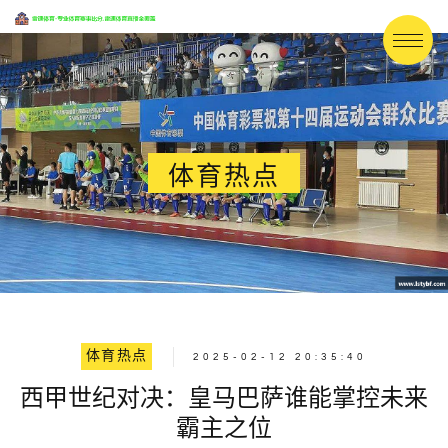
体育热点
体育热点
2025-02-12 20:35:40
西甲世纪对决：皇马巴萨谁能掌控未来
霸主之位