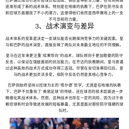
巴萨通过成功引进年轻球员如加维、佩德里等新生力量，在攻防两端
逐渐形成了新的战术体系。特别是在哈维的执教下，巴萨在防守反击
和控球方面展现了不小的潜力，这使得他们依然是西甲赛场上的一支
不可忽视的力量。
3、战术演变与差异
战术体系的变革是决定一支球队能否长期保持竞争力的关键因素。皇
马和巴萨的战术演变，直接反映了两队对未来霸主地位的不同理解。
皇马在近年来更注重“结果导向”的战术，球队倾向于更加稳健的防守
反击，以保证在强敌面前的抗压能力。在齐达内执教期间，皇马曾通
过这种高效的战术方式成功夺得三连冠。尽管在安切洛蒂回归后，皇
马的战术更加灵活多变，但防守反击仍然是其核心竞争力。
巴萨则始终坚持以控球为主的“塔尔德”哲学，尤其是在哈维的执教
下，巴萨不仅重拾了“美丽足球”的传统，还在球员的技术层面进一步
精细化其战术体系。然而，这种战术也存在一定的风险，因为过于依
赖控球有时会导致进攻端的短板暴露，尤其是面对那些防守强硬的球
队时。