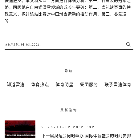
快速进步。本文将从四个方面进行详细分析：第一，谷爱凌的冠军之
路，回顾她在自由式滑雪领域的成长与突破；第二，崇礼站赛事的特
殊意义，探讨该站比赛对中国滑雪运动的推动作用；第三，谷爱凌
的...
SEARCH BLOG...
导航
知道雷速
体育热点
体育明星
集团服务
联系雷速体育
最新咨询
2025-11-12 20:21:32
下一届奥运会何时举办 国际体育盛会的时间安排