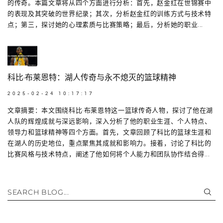
的传奇。本篇文章将从四个方面进行分析：首先，赵金红在世锦赛中
的表现及其突破的世界纪录；其次，分析赵金红的训练方式与技术特
点；第三，探讨她的心理素质与比赛策略；最后，分析她的职业...
科比·布莱恩特：湖人传奇与永不熄灭的篮球精神
2025-02-24 10:17:17
文章摘要：本文围绕科比·布莱恩特这一篮球传奇人物，探讨了他在湖
人队的辉煌成就与深远影响，深入分析了他的职业生涯、个人特点、
领导力和篮球精神等四个方面。首先，文章回顾了科比的篮球生涯和
在湖人的历史地位，重点聚焦其成就和影响力。接着，讨论了科比的
比赛风格与技术特点，阐述了他如何将个人能力和团队协作结合得...
SEARCH BLOG...