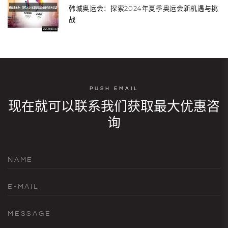
韩城奥运会：探索2024年夏季奥运会新机遇与挑
战
PUSH EMAIL
现在就可以联系我们获取最大优惠咨
询
NAME
E-MAIL
MESSAGE