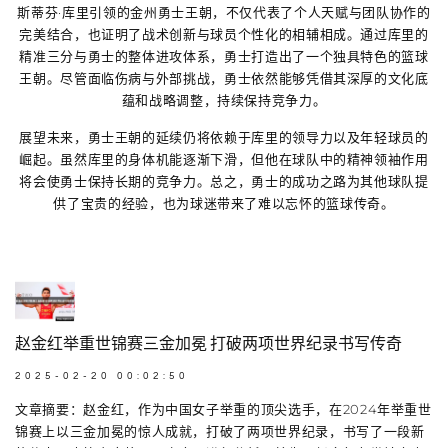
斯蒂芬·库里引领的金州勇士王朝，不仅代表了个人天赋与团队协作的
完美结合，也证明了战术创新与球员个性化的相辅相成。通过库里的
精准三分与勇士的整体进攻体系，勇士打造出了一个独具特色的篮球
王朝。尽管面临伤病与外部挑战，勇士依然能够凭借其深厚的文化底
蕴和战略调整，持续保持竞争力。
展望未来，勇士王朝的延续仍将依赖于库里的领导力以及年轻球员的
崛起。虽然库里的身体机能逐渐下滑，但他在球队中的精神领袖作用
将会使勇士保持长期的竞争力。总之，勇士的成功之路为其他球队提
供了宝贵的经验，也为球迷带来了难以忘怀的篮球传奇。
赵金红举重世锦赛三金加冕 打破两项世界纪录书写传奇
2025-02-20 00:02:50
文章摘要：赵金红，作为中国女子举重的顶尖选手，在2024年举重世
锦赛上以三金加冕的惊人成就，打破了两项世界纪录，书写了一段新