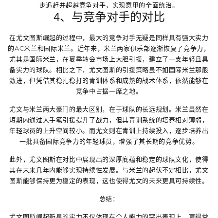
步追赶并超越竞争对手，实现意甲的全面统治。
4、与竞争对手的对比
在尤文图斯崛起的过程中，最大的竞争对手无疑是同样具有强大实力
的AC米兰和国际米兰。近年来，米兰两家俱乐部逐渐恢复了竞争力，
尤其是国际米兰，在夏季转会市场上大胆引援，建立了一支年轻且具
备实力的球队。相比之下，尤文图斯的引援策略虽不如国际米兰那般
激进，但凭借其稳扎稳打的青训体系和成熟的战术体系，依然能够在
竞争中占据一席之地。
尤文与米兰两大豪门的最大区别，在于球队的长远规划。米兰虽然在
短期内通过大手笔引援提升了战力，但其青训系统的培养相对薄弱，
年轻球员的上升空间较小。而尤文则在青训上持续投入，逐步培养出
一批具备国际竞争力的年轻球员，增强了其长期的竞争优势。
此外，尤文图斯在对比中展现出的深厚底蕴和稳定的球队文化，使得
其在未来几年内能够实现持续性发展。与米兰的起伏不定相比，尤文
图斯能够保持更为稳定的表现，这也使得尤文的未来更具可持续性。
总结：
尤文图斯崛起新星的实力不仅体现在个人能力的突出表现上，更得益