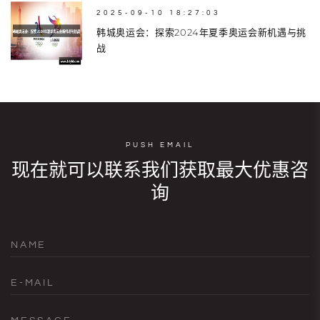
2025-09-10 18:27:03
韩城奥运会：探索2024年夏季奥运会新机遇与挑
战
PUSH EMAIL
现在就可以联系我们获取最大优惠咨
询
NAME
E-MAIL