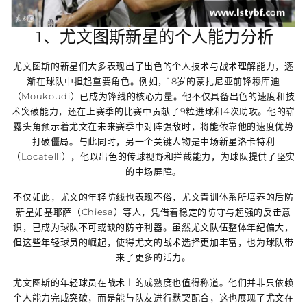
1、尤文图斯新星的个人能力分析
尤文图斯的新星们大多表现出了出色的个人技术与战术理解能力，逐
渐在球队中担起重要角色。例如，18岁的蒙扎尼亚前锋穆库迪
（Moukoudi）已成为锋线的核心力量。他不仅具备出色的速度和技
术突破能力，还在上赛季的比赛中贡献了9粒进球和4次助攻。他的崭
露头角预示着尤文在未来赛季中对阵强敌时，将能依靠他的速度优势
打破僵局。与此同时，另一个关键人物是中场新星洛卡特利
（Locatelli），他以出色的传球视野和拦截能力，为球队提供了坚实
的中场屏障。
不仅如此，尤文的年轻防线也表现不俗，尤文青训体系所培养的后防
新星如基耶萨（Chiesa）等人，凭借着稳定的防守与超强的反击意
识，已成为球队不可或缺的防守利器。虽然尤文队伍整体年纪偏大，
但这些年轻球员的崛起，使得尤文的战术选择更加丰富，也为球队带
来了更多的活力。
尤文图斯的年轻球员在战术上的成熟度也值得称道。他们并非只依赖
个人能力完成突破，而是能与队友进行默契配合，这也展现了尤文在