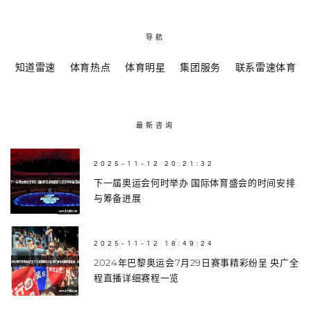
导航
知道雷速
体育热点
体育明星
集团服务
联系雷速体育
最新咨询
2025-11-12 20:21:32
下一届奥运会何时举办 国际体育盛会的时间安排
与筹备进展
2025-11-12 18:49:24
2024年巴黎奥运会7月29日赛事精彩纷呈 央广全
程直播详细赛程一览