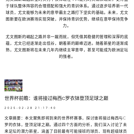
于球队整体阵容的合理搭配和强大的青训体系。通过逐步培养新一代
球员，尤文能够为未来的意甲霸主之路打下坚实的基础。未来，尤文
图斯要在欧洲赛场实现突破，并保持青训优势，继续在意甲保持竞争
力。
尤文图斯的崛起之路并非一蹴而就，但凭借其稳健的管理和深厚的底
蕴，尤文已经逐渐走出低谷，朝着新的巅峰迈进。随着新星的逐渐成
熟，尤文图斯将在未来几年内继续主宰意甲，甚至可能成为欧洲足坛
的强者。
世界杯前瞻：谁将接过梅西C罗衣钵登顶足球之巅
2025-02-28 21:17:40
文章摘要：本文聚焦即将到来的世界杯赛事，探讨谁将接过梅西与C
罗的衣钵，登顶足球之巅。通过四个方面的分析，我们深入讨论了未
来足坛的潜力新星，涵盖了目前最有可能接班的球员、现有超级球员