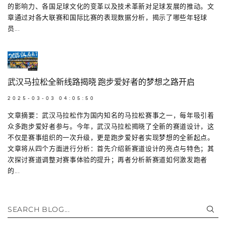
的影响力、各国足球文化的变革以及技术革新对足球发展的推动。文
章通过对各大联赛和国际比赛的表现数据分析，揭示了哪些年轻球
员...
武汉马拉松全新线路揭晓 跑步爱好者的梦想之路开启
2025-03-03 04:05:50
文章摘要：武汉马拉松作为国内知名的马拉松赛事之一，每年吸引着
众多跑步爱好者参与。今年，武汉马拉松揭晓了全新的赛道设计，这
不仅是赛事组织的一次升级，更是跑步爱好者实现梦想的全新起点。
文章将从四个方面进行分析：首先介绍新赛道设计的亮点与特色；其
次探讨赛道调整对赛事体验的提升；再者分析新赛道如何激发跑者
的...
SEARCH BLOG...