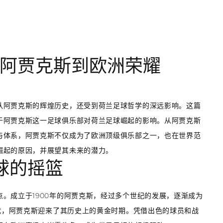
阿贾克斯到欧洲荣耀
队阿贾克斯的辉煌历史，还受到荷兰足球哲学的深远影响。这篇
于阿贾克斯这一足球俱乐部对荷兰足球崛起的影响。从阿贾克斯
与体系，阿贾克斯不仅成为了欧洲顶级俱乐部之一，也在世界范
崛起的原因，并展望其未来的潜力。
球的摇篮
。成立于1900年的阿贾克斯，经过多个世纪的发展，逐渐成为
年代，阿贾克斯迎来了其历史上的黄金时期。凭借出色的球员和战