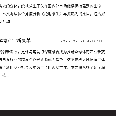
需求的变化，绝地求生不仅在国内外市场继续保持强劲的生命
。本文将从多个角度分析《绝地求生》再掀热潮的原因，包括游
动...
体育产业新变革
2025-03-08 22:07:11
的创新发展，足球与电竞的深度融合成为推动全球体育产业新变
与电竞行业的跨界合作已逐渐成为趋势，这不仅极大地拓宽了体
来了新的商业机会和更为广泛的观众群体。本文将从多个角度深
...