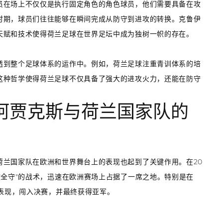
员在场上不仅仅是执行固定角色的角色球员，他们需要具备在攻
时期，球员们往往能够在瞬间完成从防守到进攻的转换。克鲁伊
天赋和技术使得荷兰足球在世界足坛中成为独树一帜的存在。
透到整个足球体系的运作中。例如，荷兰足球注重青训体系的培
这种哲学使得荷兰足球不仅具备了强大的进攻火力，还能在防守
阿贾克斯与荷兰国家队的
荷兰国家队在欧洲和世界舞台上的表现也起到了关键作用。在20
攻全守"的战术，迅速在欧洲赛场上占据了一席之地。特别是在
的表现，闯入决赛，并最终获得亚军。