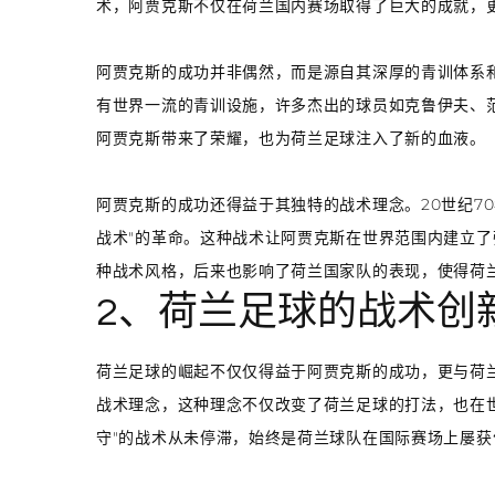
术，阿贾克斯不仅在荷兰国内赛场取得了巨大的成就，
阿贾克斯的成功并非偶然，而是源自其深厚的青训体系
有世界一流的青训设施，许多杰出的球员如克鲁伊夫、
阿贾克斯带来了荣耀，也为荷兰足球注入了新的血液。
阿贾克斯的成功还得益于其独特的战术理念。20世纪70
战术"的革命。这种战术让阿贾克斯在世界范围内建立
种战术风格，后来也影响了荷兰国家队的表现，使得荷
2、荷兰足球的战术创
荷兰足球的崛起不仅仅得益于阿贾克斯的成功，更与荷兰
战术理念，这种理念不仅改变了荷兰足球的打法，也在
守"的战术从未停滞，始终是荷兰球队在国际赛场上屡