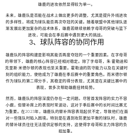
雄鹿的进攻依然显得较为单一。
未来，雄鹿队是否能在战术上做出更多的调整，尤其是提升外线进攻
的多样性，将成为球队能否再次夺冠的关键。随着联盟中其他球队逐
渐发展出更加复杂的战术体系，雄鹿若继续依赖字母哥的突破与篮下
进攻，可能会在季后赛中遇到更大的挑战。
3、球队阵容的协同作用
雄鹿队的阵容构建是影响其能否再度夺冠的一个重要因素。在字母哥
的带领下，雄鹿的核心阵容已经相对稳定。除了字母哥，朱·霍勒迪和
克里斯·米德尔顿的表现也至关重要。霍勒迪的防守能力以及在关键时
刻的组织能力，使他成为了雄鹿在季后赛中的重要角色。而米德尔顿
作为球队的第二得分手，其稳定的得分表现，尤其是在关键比赛中的
表现，曾多次帮助雄鹿扭转局势。
然而，雄鹿队的阵容深度仍存在一定问题。尽管首发阵容的实力不容
小觑，但替补席上的表现时常波动，这对于季后赛中的长时间比赛尤
为重要。在2023年，雄鹿队的替补阵容表现起伏不定，导致他们在面
对一些强队时陷入困境。特别是在遇到攻防更加平衡的球队时，雄鹿
的替补球员往往无法提供足够的支持，这使得字母哥和主力阵容的负
担加重。