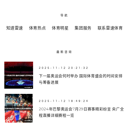
导航
知道雷速
体育热点
体育明星
集团服务
联系雷速体育
最新咨询
2025-11-12 20:21:32
下一届奥运会何时举办 国际体育盛会的时间安排
与筹备进展
2025-11-12 18:49:24
2024年巴黎奥运会7月29日赛事精彩纷呈 央广全
程直播详细赛程一览