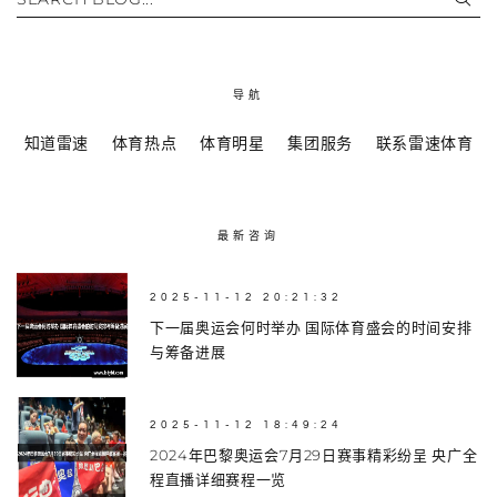
导航
知道雷速
体育热点
体育明星
集团服务
联系雷速体育
最新咨询
2025-11-12 20:21:32
下一届奥运会何时举办 国际体育盛会的时间安排
与筹备进展
2025-11-12 18:49:24
2024年巴黎奥运会7月29日赛事精彩纷呈 央广全
程直播详细赛程一览