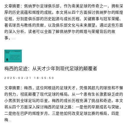
文章摘要：佩纳罗尔足球俱乐部，作为南美足球的传奇之一，拥有深
厚的历史底蕴和辉煌的成就。本文将从四个方面探讨佩纳罗尔的辉煌
征程，分别是俱乐部的历史起源与成长历程、关键赛事与冠军荣耀、
著名球员与教练的贡献，以及俱乐部文化与未来展望。通过这些方面
的深入分析，读者可以全面了解佩纳罗尔的辉煌与荣耀背后的故
事，...
梅西的足迹：从天才少年到现代足球的颠覆者
2025-03-21 18:55:50
文章摘要：梅西，这位阿根廷的足球天才，凭借其超凡的球技和不懈
的努力，彻底颠覆了现代足球的格局。从一个患有生长激素缺乏症的
小男孩到全球足坛的巨星，梅西的成长历程充满了挑战和奇迹。本文
将从四个方面深入探讨梅西的足球之路：一是他的早期成名与突破，
二是他在巴萨的辉煌岁月，三是他如何改变足球比赛的格局，四是
梅...