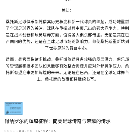
总结：
桑托斯足球俱乐部凭借其历史积淀和新一代球员的崛起，成功地重燃
了全球足球界的关注。球队在重振过程中展示出的强大竞争力，特别
是在战术创新和球员培养方面，值得各大俱乐部借鉴。无论是其在巴
西国内的优势，还是在全球足球市场的影响力，都使桑托斯重新站到
了世界足球的舞台中心。
然而，尽管面临诸多挑战，桑托斯依然具备较强的发展潜力。俱乐部
的管理层和技术团队如果能够有效整合资源并应对外部竞争压力，桑
托斯有望迎来更加辉煌的未来。无论是在巴西，还是在全球足球舞台
上，桑托斯的故事都将继续书写。
佩纳罗尔的辉煌征程：南美足球传奇与荣耀的传承
2025-03-20 15:42:35