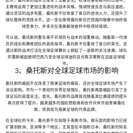
此外，桑托斯的战术也发生了显著变化。在球队重新振兴的过程中，
主教练运用了更加注重进攻的战术风格，强调快速反击与高压逼抢。
通过灵活的战术布置，桑托斯不仅恢复了昔日的进攻火力，还提升了
球队整体的竞技水平。这一变化使得桑托斯在巴西国内联赛中始终保
持竞争力，并多次在南美解放者杯中取得好成绩。
可以说，桑托斯的重生离不开球员与战术的双重推动。随着新一代球
员的成长和教练团队的高效指导，桑托斯不仅重拾了昔日的荣光，还
通过新的战术打法在全球足球舞台上掀起了一波新的关注浪潮。球队
的重新崛起使得巴西乃至全球足球迷的目光再次聚焦在这座足球城
市。
3、桑托斯对全球足球市场的影响
桑托斯的崛起不仅改变了南美足球的格局，还对全球足球市场产生了
深远影响。作为一个曾经的世界足球强队，桑托斯再度崛起引发了全
球足坛的高度关注。首先，桑托斯的品牌效应随着其比赛成绩的提升
再次获得了提升。越来越多的国际赞助商和合作伙伴开始青睐桑托
斯，将其视为南美足球的代表品牌。
在全球化的今天，桑托斯不仅局限于南美市场，俱乐部的影响力已经
扩展到欧洲、亚洲等多个地区。尤其是在中国和日本，桑托斯的知名