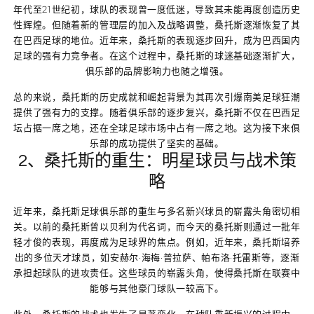
年代至21世纪初，球队的表现曾一度低迷，导致其未能再度创造历史
性辉煌。但随着新的管理层的加入及战略调整，桑托斯逐渐恢复了其
在巴西足球的地位。近年来，桑托斯的表现逐步回升，成为巴西国内
足球的强有力竞争者。在这个过程中，桑托斯的球迷基础逐渐扩大，
俱乐部的品牌影响力也随之增强。
总的来说，桑托斯的历史成就和崛起背景为其再次引爆南美足球狂潮
提供了强有力的支撑。随着俱乐部的逐步复兴，桑托斯不仅在巴西足
坛占据一席之地，还在全球足球市场中占有一席之地。这为接下来俱
乐部的成功提供了坚实的基础。
2、桑托斯的重生：明星球员与战术策
略
近年来，桑托斯足球俱乐部的重生与多名新兴球员的崭露头角密切相
关。以前的桑托斯曾以贝利为代名词，而今天的桑托斯则通过一批年
轻才俊的表现，再度成为足球界的焦点。例如，近年来，桑托斯培养
出的多位天才球员，如安赫尔·海梅·普拉萨、帕布洛·托雷斯等，逐渐
承担起球队的进攻责任。这些球员的崭露头角，使得桑托斯在联赛中
能够与其他豪门球队一较高下。