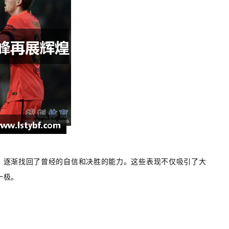
，逐渐找回了曾经的自信和决胜的能力。这些表现不仅吸引了大
一极。