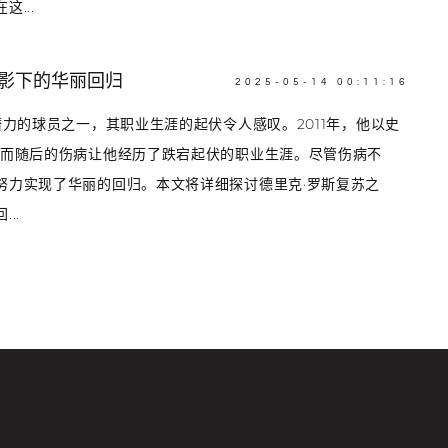
...
阴影下的华丽回归
2025-05-14 00:11:16
潜力的球员之一，其职业生涯的起伏令人感叹。2011年，他以史
然而随后的伤病让他经历了跌宕起伏的职业生涯。尽管伤病不
努力实现了华丽的回归。本文将详细探讨德里克·罗斯复苏之
..