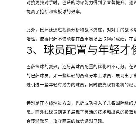
对抗更强对手时，巴萨的防守能力得到了显著提升。通
提高了抢断和篮板球的效率。
此外，巴萨还通过视频分析和战术演练，对对手的战术
活性，使得巴萨不仅能够在西甲赛场上取得好成绩，在
3、球员配置与年轻才
巴萨篮球的复兴，还与其球员配置的优化密不可分。在
的巴萨球员，如一些年轻的西班牙本土球员，展现出了
过引进一些年轻有潜力的球员，同时依靠现有老将的经
特别是在内线球员方面，巴萨成功引入了几名国际级的
障。而外线球员则更多展现了灵活的技术和出色的投篮
合逐渐默契，攻守两端的优势逐渐显现。