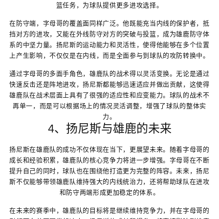
篮任务，为球队提供更多进攻选择。
在防守端，字母哥的覆盖面同样广泛。他既能充当内线的保护者，抵
挡对方的进攻，又能在外线防守对方的突破与投篮，成为雄鹿防守体
系的中坚力量。扬尼斯的运动能力和灵活性，使得他能够在多个位置
上产生影响，不仅仅是在内线，而是全面参与到球队的攻防转换中。
通过字母哥的多面手角色，雄鹿队的战术得以灵活变换。无论是通过
快速反击还是阵地进攻，扬尼斯都能够迅速适应并做出贡献，这使得
雄鹿队在战术层面上具有了很强的适应性和应变能力。球队的战术不
再单一，而是可以根据场上的情况灵活调整，增强了球队的整体实
力。
4、扬尼斯与雄鹿的未来
扬尼斯在雄鹿队的成功不仅体现在当下，更展望未来。随着字母哥的
成长和经验积累，雄鹿队的核心竞争力将进一步增强。字母哥在不断
提升自己的同时，球队也在围绕他打造更为完整的阵容。未来，扬尼
斯不仅能够带领雄鹿队维持强大的内线统治力，还将帮助球队在进攻
和防守两端形成更加稳定的体系。
在未来的赛季中，雄鹿队的目标将是继续维持竞争力，并在字母哥的