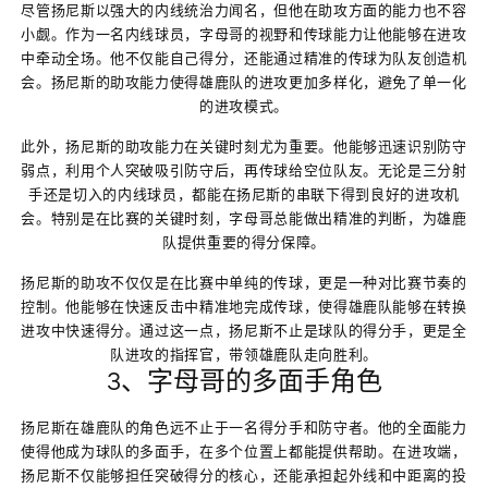
尽管扬尼斯以强大的内线统治力闻名，但他在助攻方面的能力也不容
小觑。作为一名内线球员，字母哥的视野和传球能力让他能够在进攻
中牵动全场。他不仅能自己得分，还能通过精准的传球为队友创造机
会。扬尼斯的助攻能力使得雄鹿队的进攻更加多样化，避免了单一化
的进攻模式。
此外，扬尼斯的助攻能力在关键时刻尤为重要。他能够迅速识别防守
弱点，利用个人突破吸引防守后，再传球给空位队友。无论是三分射
手还是切入的内线球员，都能在扬尼斯的串联下得到良好的进攻机
会。特别是在比赛的关键时刻，字母哥总能做出精准的判断，为雄鹿
队提供重要的得分保障。
扬尼斯的助攻不仅仅是在比赛中单纯的传球，更是一种对比赛节奏的
控制。他能够在快速反击中精准地完成传球，使得雄鹿队能够在转换
进攻中快速得分。通过这一点，扬尼斯不止是球队的得分手，更是全
队进攻的指挥官，带领雄鹿队走向胜利。
3、字母哥的多面手角色
扬尼斯在雄鹿队的角色远不止于一名得分手和防守者。他的全面能力
使得他成为球队的多面手，在多个位置上都能提供帮助。在进攻端，
扬尼斯不仅能够担任突破得分的核心，还能承担起外线和中距离的投