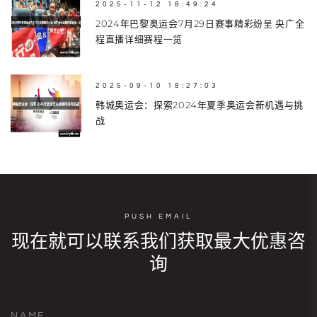
2025-11-12 18:49:24
2024年巴黎奥运会7月29日赛事精彩纷呈 央广全
程直播详细赛程一览
2025-09-10 18:27:03
韩城奥运会：探索2024年夏季奥运会新机遇与挑
战
PUSH EMAIL
现在就可以联系我们获取最大优惠咨
询
NAME