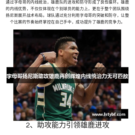
通过字母哥的内线统治，雄鹿队的进攻和防守形成了良性循环。雄鹿
的内线优势，不仅仅体现在个别球员的能力上，更在于整个团队围绕
扬尼斯展开战术布局。球队通过充分利用字母哥的突破和防守，让整
个比赛的节奏始终掌控在自己手中，成功提升了雄鹿的竞争力。
2、助攻能力引领雄鹿进攻