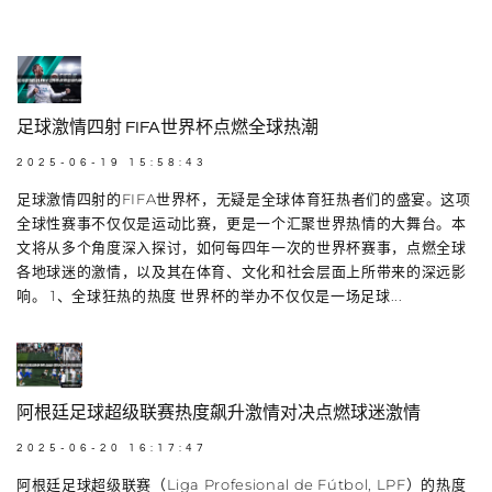
足球激情四射 FIFA世界杯点燃全球热潮
2025-06-19 15:58:43
足球激情四射的FIFA世界杯，无疑是全球体育狂热者们的盛宴。这项
全球性赛事不仅仅是运动比赛，更是一个汇聚世界热情的大舞台。本
文将从多个角度深入探讨，如何每四年一次的世界杯赛事，点燃全球
各地球迷的激情，以及其在体育、文化和社会层面上所带来的深远影
响。 1、全球狂热的热度 世界杯的举办不仅仅是一场足球...
阿根廷足球超级联赛热度飙升激情对决点燃球迷激情
2025-06-20 16:17:47
阿根廷足球超级联赛（Liga Profesional de Fútbol, LPF）的热度