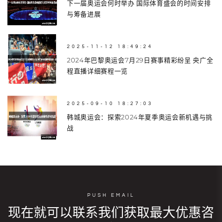
下一届奥运会何时举办 国际体育盛会的时间安排
与筹备进展
2025-11-12 18:49:24
2024年巴黎奥运会7月29日赛事精彩纷呈 央广全
程直播详细赛程一览
2025-09-10 18:27:03
韩城奥运会：探索2024年夏季奥运会新机遇与挑
战
PUSH EMAIL
现在就可以联系我们获取最大优惠咨