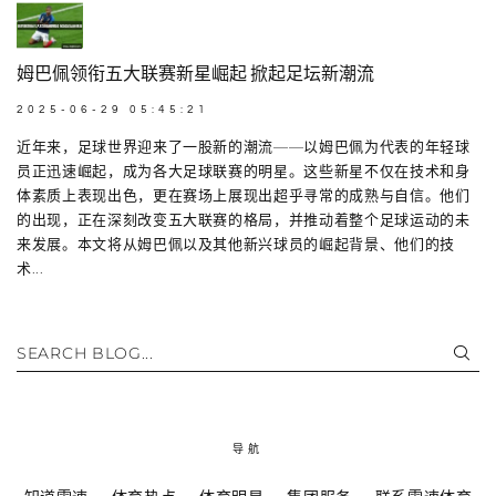
姆巴佩领衔五大联赛新星崛起 掀起足坛新潮流
2025-06-29 05:45:21
近年来，足球世界迎来了一股新的潮流——以姆巴佩为代表的年轻球
员正迅速崛起，成为各大足球联赛的明星。这些新星不仅在技术和身
体素质上表现出色，更在赛场上展现出超乎寻常的成熟与自信。他们
的出现，正在深刻改变五大联赛的格局，并推动着整个足球运动的未
来发展。本文将从姆巴佩以及其他新兴球员的崛起背景、他们的技
术...
SEARCH BLOG...
导航