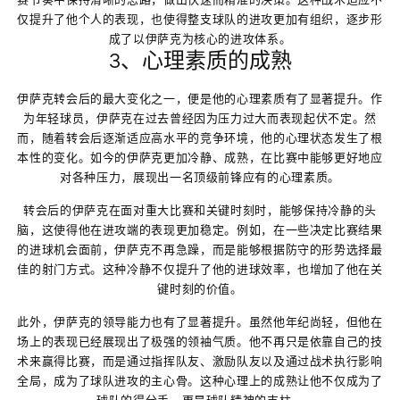
仅提升了他个人的表现，也使得整支球队的进攻更加有组织，逐步形
成了以伊萨克为核心的进攻体系。
3、心理素质的成熟
伊萨克转会后的最大变化之一，便是他的心理素质有了显著提升。作
为年轻球员，伊萨克在过去曾经因为压力过大而表现起伏不定。然
而，随着转会后逐渐适应高水平的竞争环境，他的心理状态发生了根
本性的变化。如今的伊萨克更加冷静、成熟，在比赛中能够更好地应
对各种压力，展现出一名顶级前锋应有的心理素质。
转会后的伊萨克在面对重大比赛和关键时刻时，能够保持冷静的头
脑，这使得他在进攻端的表现更加稳定。例如，在一些决定比赛结果
的进球机会面前，伊萨克不再急躁，而是能够根据防守的形势选择最
佳的射门方式。这种冷静不仅提升了他的进球效率，也增加了他在关
键时刻的价值。
此外，伊萨克的领导能力也有了显著提升。虽然他年纪尚轻，但他在
场上的表现已经展现出了极强的领袖气质。他不再只是依靠自己的技
术来赢得比赛，而是通过指挥队友、激励队友以及通过战术执行影响
全局，成为了球队进攻的主心骨。这种心理上的成熟让他不仅成为了