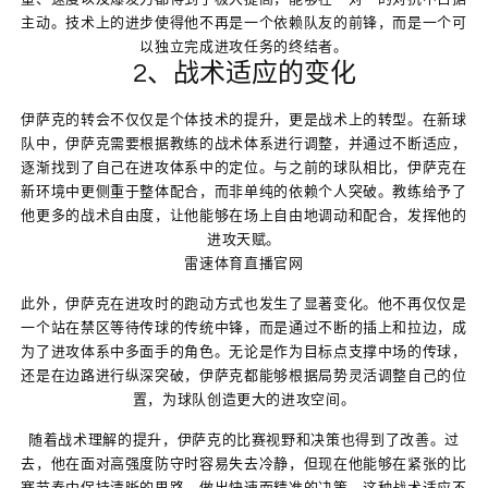
主动。技术上的进步使得他不再是一个依赖队友的前锋，而是一个可
以独立完成进攻任务的终结者。
2、战术适应的变化
伊萨克的转会不仅仅是个体技术的提升，更是战术上的转型。在新球
队中，伊萨克需要根据教练的战术体系进行调整，并通过不断适应，
逐渐找到了自己在进攻体系中的定位。与之前的球队相比，伊萨克在
新环境中更侧重于整体配合，而非单纯的依赖个人突破。教练给予了
他更多的战术自由度，让他能够在场上自由地调动和配合，发挥他的
进攻天赋。
雷速体育直播官网
此外，伊萨克在进攻时的跑动方式也发生了显著变化。他不再仅仅是
一个站在禁区等待传球的传统中锋，而是通过不断的插上和拉边，成
为了进攻体系中多面手的角色。无论是作为目标点支撑中场的传球，
还是在边路进行纵深突破，伊萨克都能够根据局势灵活调整自己的位
置，为球队创造更大的进攻空间。
随着战术理解的提升，伊萨克的比赛视野和决策也得到了改善。过
去，他在面对高强度防守时容易失去冷静，但现在他能够在紧张的比
赛节奏中保持清晰的思路，做出快速而精准的决策。这种战术适应不