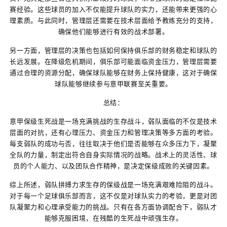
赛经验。这些球员的加入不仅能提升球队的实力，还能带来更强的心
理素质。与此同时，管理层还需要在技术层面给予教练充分的支持，
确保他们能够进行有效的战术部署。
另一方面，管理层的决策也包括如何保持俱乐部的财务稳定和球队的
长远发展。在降级危机期间，俱乐部可能面临资金压力，管理层需要
通过合理的资源分配，确保球队能够在财务上保持健康，这对于确保
球队能够继续参与意甲联赛至关重要。
总结：
意甲保级生死战是一场充满挑战的生存战斗，弱队面临的不仅是技术
层面的对抗，还有心理压力、资金压力和管理决策等多方面的考验。
每支弱队的成功与否，往往取决于他们是否能够在众多压力下，凝聚
全队的力量，制定出符合自身实际情况的战略。战术上的灵活性、球
员的个人能力、以及团队合作精神，是决定保级成败的关键因素。
综上所述，弱队拼搏力求生存的保级战是一场充满艰难险阻的战斗。
对于每一个足球俱乐部而言，这不仅是对球队实力的考验，更是对团
队凝聚力和心理承受能力的挑战。只有在各方面协调配合下，弱队才
能够克服困境，在残酷的生死战中顽强生存。