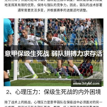
地发挥其有限的优势，保持与强队的竞争力。因此，弱队的战术部署
通常需要灵活多变，并根据赛季的进展适时调整。
2、心理压力：保级生死战的内外困境
除了战术上的挑战，心理压力是意甲弱队在保级战中必须面对的另一