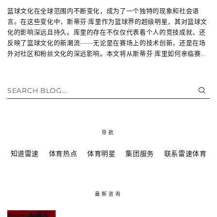
篮球文化在全球范围内不断变化，成为了一个独特的现象和社会语
言。在这些变化中，斯蒂芬·库里作为篮球界的超级明星，其对篮球文
化的影响深远且持久。库里的存在不仅仅代表着个人的竞技成就，还
反映了篮球文化的新潮流——无论是在赛场上的技术创新，还是在场
外对社区和粉丝文化的深远影响。本文将从斯蒂芬·库里如何亲临赛...
SEARCH BLOG...
导航
知道雷速
体育热点
体育明星
集团服务
联系雷速体育
最新咨询