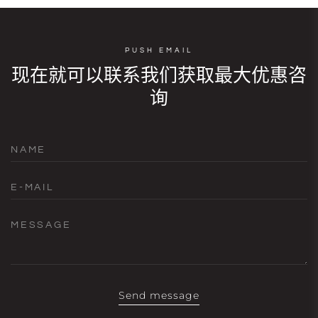
PUSH EMAIL
现在就可以联系我们获取最大优惠咨
询
NAME
E-MAIL
MESSAGE
Send message