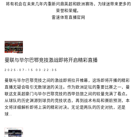
将有机会在未来几年内重新问鼎英超和欧洲赛场，为球迷带来更多的
荣誉和荣耀。
雷速体育直播官网
曼联与毕尔巴鄂竞技激战即将开启精彩直播
2025-07-15 03:22:35
曼联与毕尔巴鄂竞技之间的激战即将拉开帷幕，这场即将开播的精彩
直播无疑会吸引无数球迷的关注。作为欧洲足坛的重要比赛之一，曼
联这支英超豪门与毕尔巴鄂竞技的西甲劲旅之间的较量充满了看点。
从球队的历史渊源到球员的竞技状态，再到战术布局和赛前预测，本
文将详细解析即将上演的精彩对决。无论是两队的历史对抗，还是
球...