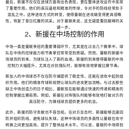
最后，新援不仅仅在进球方面有出色表现，更在整体进攻运作中发挥
了重要作用。他们的高压逼抢和精准的传球，令对手的防线经常处于
混乱之中。这种进攻方式的转变，使得曼联在进攻端变得更具侵略
性，恢复了昔日红魔的风采。对于曼联来说，这无疑是重回巅峰的关
键一步。
2、新援在中场控制的作用
中场一直是曼联争冠的重要薄弱环节，尤其是在过去几个赛季中，球
队在中场的控球能力和节奏掌控常常受到质疑。然而，曼联的新援中
场球员的到来，为球队注入了新的血液。新援的到来使得曼联的中场
控制力大幅提升，尤其在对抗强队时，能够有效地掌握比赛节奏。
新加入的中场球员不仅在防守端提供了稳定性，还能在进攻中起到组
织作用。他们的精准传球和视野让球队的进攻更加流畅。与过去那些
缺乏中场创造力的日子相比，曼联现在能够通过快速的传递和精准的
控制掌握比赛局势。例如，新援在对阵强队时能够有效地打破对方的
高压防守，为锋线球员提供更多的机会。
此外，新援的防守贡献也不容忽视。在对方反击时，新援能够迅速回
防并组织防线，避免球队失球。这种中场球员的多面性让曼联在攻守
转换之间更加高效，提升了整体战术水平。可以说，曼联的中场得到