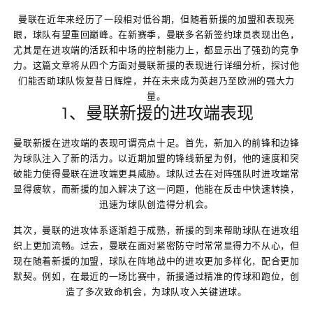
曼联在近年来经历了一段相对低谷期，但随着新援的加盟和表现亮
眼，球队有望重回巅峰。在新赛季，曼联多名新签约球员表现出色，
尤其是在进攻端的活跃和中场的控制能力上，都显示出了强劲的竞争
力。这篇文章将从四个方面对曼联新援的表现进行详细分析，探讨他
们能否助球队恢复昔日辉煌，并在未来成为英超乃至欧洲的强大力
量。
1、曼联新援的进攻端表现
曼联新援在进攻端的表现可谓亮点十足。首先，新加入的前锋和边锋
为球队注入了新的活力。以近期加盟的锋线新星为例，他的速度和突
破能力使得曼联在进攻端更具威胁。球队过去在对阵强队时进攻端常
显得疲软，而新援的加入解决了这一问题，他能在反击中快速转换，
迅速为球队创造得分机会。
其次，曼联的进攻体系逐渐趋于成熟，新援的到来帮助球队在进攻组
织上更加流畅。过去，曼联在面对紧密防守时常常显得力不从心，但
现在随着新援的加盟，球队在阵地战中的进攻更加多样化，配合更加
默契。例如，在最近的一场比赛中，新援通过精准的传球和跑位，创
造了多次致命机会，为球队攻入关键进球。