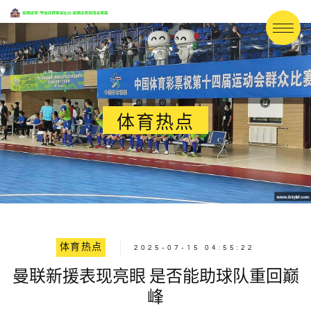
体育热点
体育热点
2025-07-15 04:55:22
曼联新援表现亮眼 是否能助球队重回巅
峰