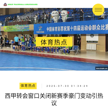
体育热点
体育热点
2025-07-30 01:34:24
西甲转会窗口关闭新赛季豪门变动引热
议