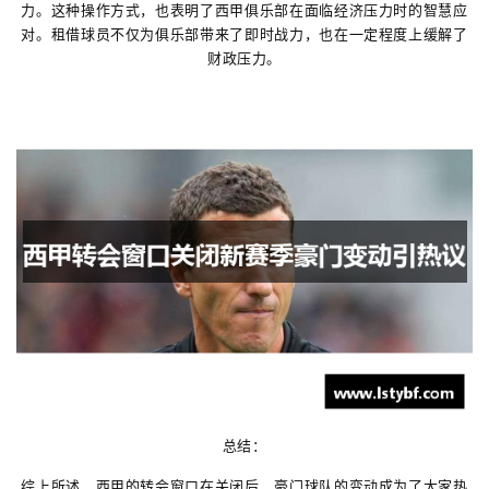
力。这种操作方式，也表明了西甲俱乐部在面临经济压力时的智慧应
对。租借球员不仅为俱乐部带来了即时战力，也在一定程度上缓解了
财政压力。
总结：
综上所述，西甲的转会窗口在关闭后，豪门球队的变动成为了大家热