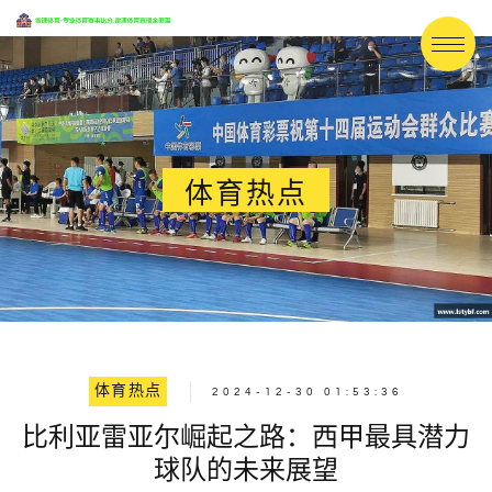
体育热点
体育热点
2024-12-30 01:53:36
比利亚雷亚尔崛起之路：西甲最具潜力
球队的未来展望