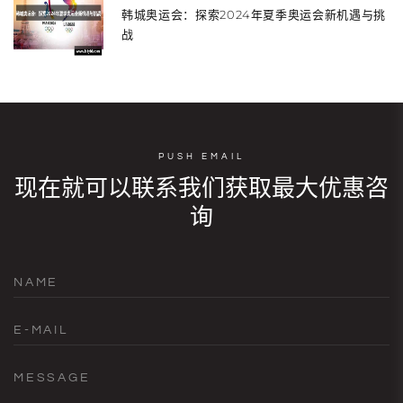
韩城奥运会：探索2024年夏季奥运会新机遇与挑
战
PUSH EMAIL
现在就可以联系我们获取最大优惠咨
询
NAME
E-MAIL
MESSAGE