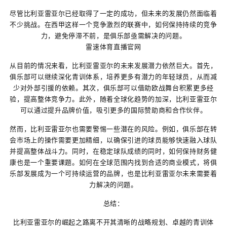
尽管比利亚雷亚尔已经取得了一定的成功，但未来的发展仍然面临着
不少挑战。在西甲这样一个竞争激烈的联赛中，如何保持持续的竞争
力，避免停滞不前，是俱乐部亟需解决的问题。
雷速体育直播官网
从目前的情况来看，比利亚雷亚尔的未来发展潜力依然巨大。首先，
俱乐部可以继续深化青训体系，培养更多有潜力的年轻球员，从而减
少对外部引援的依赖。其次，俱乐部可以借助欧战舞台积累更多经
验，提高整体竞争力。此外，随着全球化趋势的加深，比利亚雷亚尔
可以通过提升品牌价值，吸引更多的国际赞助商和合作伙伴。
然而，比利亚雷亚尔也需要警惕一些潜在的风险。例如，俱乐部在转
会市场上的操作需要更加精细，以确保引进的球员能够快速融入球队
并提高整体战斗力。同时，在稳定球队成绩的同时，如何保持财务健
康也是一个重要课题。如何在全球范围内找到合适的商业模式，将俱
乐部发展成为一个可持续运营的品牌，也是比利亚雷亚尔未来需要着
力解决的问题。
总结：
比利亚雷亚尔的崛起之路离不开其清晰的战略规划、卓越的青训体