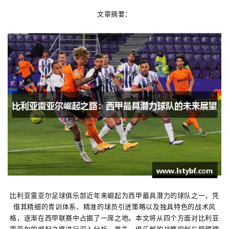
文章摘要：
比利亚雷亚尔足球俱乐部近年来崛起为西甲最具潜力的球队之一，凭
借其精细的青训体系、精准的球员引进策略以及独具特色的战术风
格，逐渐在西甲联赛中占据了一席之地。本文将从四个方面对比利亚
雷亚尔的崛起之路进行深入分析。首先，俱乐部的战略规划与管理理