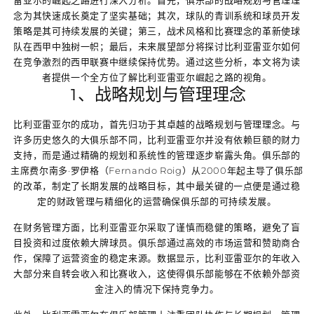
念为其快速成长奠定了坚实基础；其次，球队的青训系统和球员开发
策略是其可持续发展的关键；第三，战术风格和比赛理念的革新使球
队在西甲中独树一帜；最后，未来展望部分将探讨比利亚雷亚尔如何
在竞争激烈的西甲联赛中继续保持优势。通过这些分析，本文将为读
者提供一个全方位了解比利亚雷亚尔崛起之路的视角。
1、战略规划与管理理念
比利亚雷亚尔的成功，首先归功于其卓越的战略规划与管理理念。与
许多历史悠久的大俱乐部不同，比利亚雷亚尔并没有依赖巨额的财力
支持，而是通过精确的规划和系统性的管理逐步崭露头角。俱乐部的
主席费尔南多·罗伊格（Fernando Roig）从2000年起主导了俱乐部
的改革，制定了长期发展的战略目标，其中最关键的一点便是通过稳
定的财政管理与精细化的运营确保俱乐部的可持续发展。
在财务管理方面，比利亚雷亚尔采取了谨慎而稳健的策略，避免了盲
目投资和过度依赖大牌球员。俱乐部通过高效的市场运营和赞助商合
作，保障了运营资金的稳定来源。数据显示，比利亚雷亚尔的年收入
大部分来自转会收入和比赛收入，这使得俱乐部能够在不依赖外部资
金注入的情况下保持竞争力。