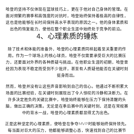
哈登的坚持不仅体现在篮球技巧上，更在于他对自己身体的管理。在
面对频繁的赛季和高强度的对抗时，哈登始终保持着极高的自律性，
这也是他能够在长时间保持高水平表现的原因之一。他的身体素质和
出色的恢复能力，使他在整个职业生涯中始终处于竞争的前沿。
4、心理素质的锤炼
除了技术和体能的准备外，哈登的心理素质同样起着至关重要的作
用。作为一个球场上的核心球员，哈登不仅需要承受巨大的比赛压
力，还要面对外界的各种质疑与挑战。在他职业生涯的初期，哈登曾
经因为表现不稳定而受到不少批评，甚至有人质疑他能否在关键时刻
挺身而出。
然而，哈登并没有让这些声音影响到自己的信心。他通过不断积累大
场面的比赛经验，在关键时刻展现出了令人惊叹的冷静和决断力。在
许多决定胜负的关键比赛中，哈登始终能够在压力下保持清醒的头
脑，做出正确的决策。无论是在季后赛中的关键时刻，还是在常规赛
中的背水一战，哈登的心理素质都显得尤为出色。
正是这种坚定的心理素质，使哈登在争夺MVP时能够始终保持领先。
每当面对巨大的压力，他都能够调整心态，快速找到自己的比赛节