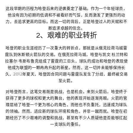
这段早期的历程为哈登后来的逆袭奠定了基础。作为一个年轻球员，
他没有因为初期的低调和不被看好而气馁，反而激发了更强烈的动
力，去追求更高的目标。而这一切的背后，正是哈登过人的天赋和不
断追求卓越的信念。
2、艰难的职业转折
哈登的职业生涯经历了一次重大的转折点，那就是从俄克拉荷马城雷
霆队到休斯顿火箭队的交易。在俄克拉荷马城，哈登与凯文·杜兰特和
拉塞尔·韦斯布鲁克组成了雷霆的三巨头，球队的成功和哈登的表现使
他成为联盟的一颗冉冉升起的新星。然而，这一切并未能够保持长
久，2012年夏天，哈登因合同问题与雷霆队发生了分歧，最终被交易
至火箭。
对哈登而言，这笔交易既是挑战，也是机会。来到火箭后，哈登终于
获得了更多的球权和更大的舞台，他的表现开始逐渐亮眼。火箭的管
理层给了哈登一个更为核心的角色，而他也不负重托，迅速成为球队
的领袖。然而，适应新的球队环境和角色，并非一蹴而就。哈登在初
期经历了不少艰难的调整和挑战，甚至有不少人质疑他是否能够扛起
一支球队的重任。