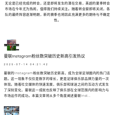
无论是已经完成的转会，还是即将发生的潜在交易，英超的夏季转会
市场在今年尤为热闹，值得我们持续关注。随着转会窗即将关闭，各
队的最终阵容逐渐明朗，新的赛季也将因此充满更多的期待与不确定
性。
曼联Instagram粉丝数突破历史新高引发热议
2025-07-14 04:21:42
曼联的Instagram粉丝数突破历史新高，成为全球足球圈内的热门话
题。这一现象不仅仅是数字的增长，更是足球俱乐部品牌力量的一次
体现。随着社交媒体的快速发展，俱乐部和球迷之间的互动方式发生
了深刻变化，曼联这一成就也反映了俱乐部在全球范围内的影响力与
市场运作的成功。本篇文章将从多个角度阐述曼联Inst...