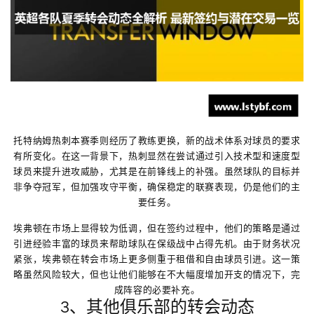
托特纳姆热刺本赛季则经历了教练更换，新的战术体系对球员的要求
有所变化。在这一背景下，热刺显然在尝试通过引入技术型和速度型
球员来提升进攻威胁，尤其是在前锋线上的补强。虽然球队的目标并
非争夺冠军，但加强攻守平衡，确保稳定的联赛表现，仍是他们的主
要任务。
埃弗顿在市场上显得较为低调，但在签约过程中，他们的策略是通过
引进经验丰富的球员来帮助球队在保级战中占得先机。由于财务状况
紧张，埃弗顿在转会市场上更多侧重于租借和自由球员引进。这一策
略虽然风险较大，但也让他们能够在不大幅度增加开支的情况下，完
成阵容的必要补充。
3、其他俱乐部的转会动态