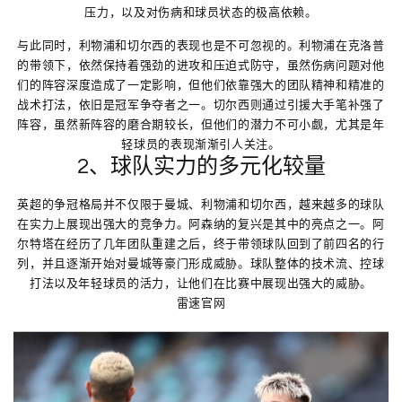
压力，以及对伤病和球员状态的极高依赖。
与此同时，利物浦和切尔西的表现也是不可忽视的。利物浦在克洛普
的带领下，依然保持着强劲的进攻和压迫式防守，虽然伤病问题对他
们的阵容深度造成了一定影响，但他们依靠强大的团队精神和精准的
战术打法，依旧是冠军争夺者之一。切尔西则通过引援大手笔补强了
阵容，虽然新阵容的磨合期较长，但他们的潜力不可小觑，尤其是年
轻球员的表现渐渐引人关注。
2、球队实力的多元化较量
英超的争冠格局并不仅限于曼城、利物浦和切尔西，越来越多的球队
在实力上展现出强大的竞争力。阿森纳的复兴是其中的亮点之一。阿
尔特塔在经历了几年团队重建之后，终于带领球队回到了前四名的行
列，并且逐渐开始对曼城等豪门形成威胁。球队整体的技术流、控球
打法以及年轻球员的活力，让他们在比赛中展现出强大的威胁。
雷速官网