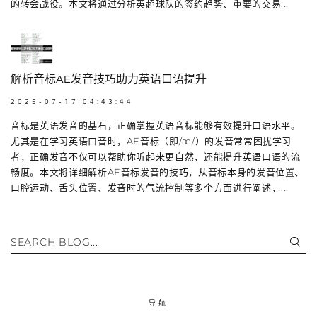
的转会战役。本文将通过分析英超球队的签约趋势、重要的交易...
解析音标AE发音技巧助力英语口语提升
2025-07-17 04:43:44
音标是英语发音的基石，正确掌握英语音标能够有效提升口语水平。
尤其是在学习英语口音时，AE音标（即/æ/）的发音常常困扰学习
者，正确发音不仅可以帮助你听起来更自然，还能提升英语口语的流
畅度。本文将详细解析AE音标发音的技巧，从音标本身的发音位置、
口腔运动、舌头位置、发音时的气流控制等多个方面进行阐述，...
SEARCH BLOG...
导航