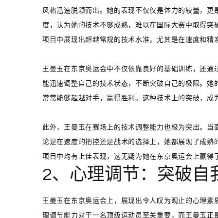
风格迅速脱颖而出。她的表现不仅仅是体力的较量，更
度，认为她的技术不够成熟，难以在国际大赛中取得突
项目中展现出超越常规的技术水准，尤其是在速度和精
王曼玉在东京奥运会中不仅依靠良好的基础训练，还通
能迅速调整自己的技术状态，不断突破自己的极限。她
常常能够超越对手，赢得胜利。这种技术上的突破，成
此外，王曼玉在赛场上的技术调整能力也极为突出。当
论是在速度的把控还是战术的选择上，她都展现了成熟
项目中均有上佳表现，这无疑为她在东京奥运会上赢得
2、心理调节：突破自
王曼玉在东京奥运会上，展现出令人叹为观止的心理素
理调节能力对于一名顶级运动员至关重要，而王曼玉正