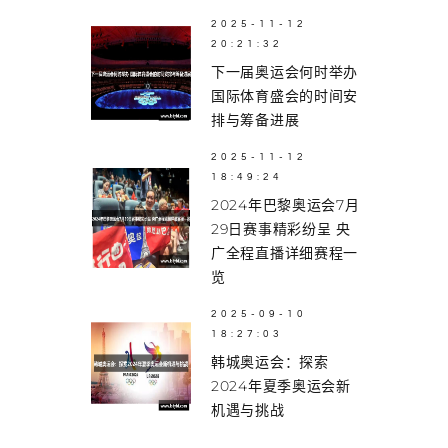
2025-11-12
20:21:32
下一届奥运会何时举办
国际体育盛会的时间安
排与筹备进展
2025-11-12
18:49:24
2024年巴黎奥运会7月
29日赛事精彩纷呈 央
广全程直播详细赛程一
览
2025-09-10
18:27:03
韩城奥运会：探索
2024年夏季奥运会新
机遇与挑战