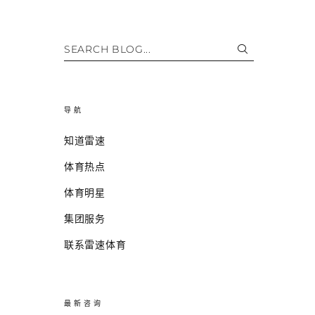
SEARCH BLOG...
导航
知道雷速
体育热点
体育明星
集团服务
联系雷速体育
最新咨询