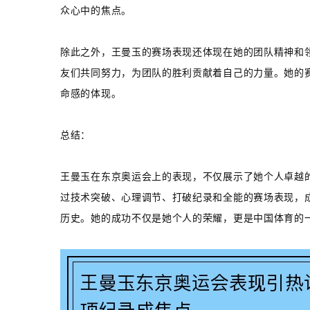
众心中的焦点。
除此之外，王曼玉的赛场表现还体现在她的团队精神和
友们共同努力，为团队的胜利贡献着自己的力量。她的
命感的体现。
总结：
王曼玉在东京奥运会上的表现，不仅展示了她个人卓越
过技术突破、心理调节、打破纪录和全能的赛场表现，
历史。她的成功不仅是她个人的荣耀，更是中国体育的