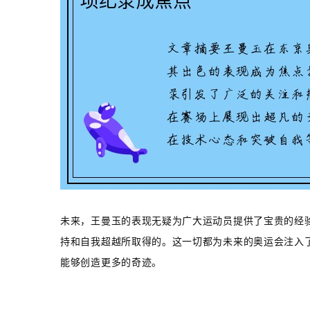
未来，王曼玉的表现无疑为广大运动员提供了宝贵的经
持和自我超越所取得的。这一切都为未来的奥运会注入
能够创造更多的奇迹。