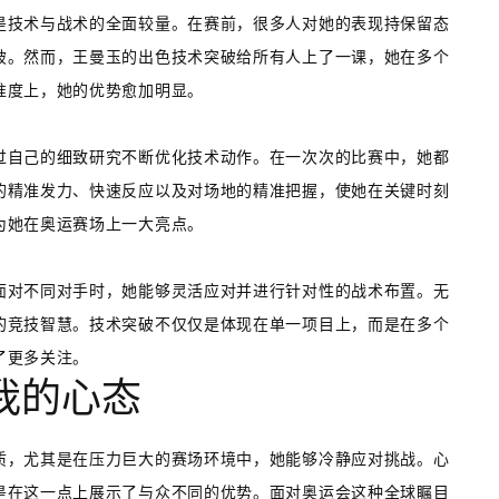
是技术与战术的全面较量。在赛前，很多人对她的表现持保留态
破。然而，王曼玉的出色技术突破给所有人上了一课，她在多个
准度上，她的优势愈加明显。
过自己的细致研究不断优化技术动作。在一次次的比赛中，她都
的精准发力、快速反应以及对场地的精准把握，使她在关键时刻
为她在奥运赛场上一大亮点。
面对不同对手时，她能够灵活应对并进行针对性的战术布置。无
的竞技智慧。技术突破不仅仅是体现在单一项目上，而是在多个
了更多关注。
我的心态
质，尤其是在压力巨大的赛场环境中，她能够冷静应对挑战。心
是在这一点上展示了与众不同的优势。面对奥运会这种全球瞩目