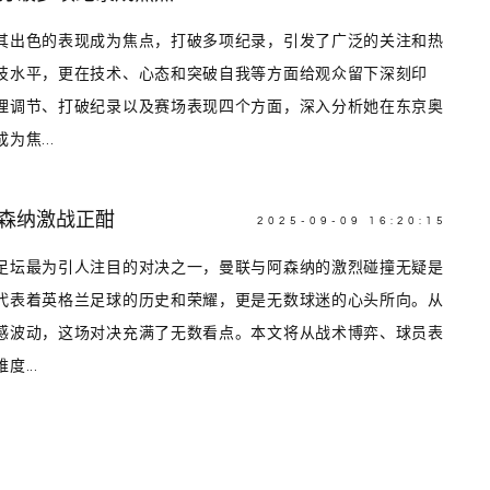
其出色的表现成为焦点，打破多项纪录，引发了广泛的关注和热
技水平，更在技术、心态和突破自我等方面给观众留下深刻印
理调节、打破纪录以及赛场表现四个方面，深入分析她在东京奥
焦...
阿森纳激战正酣
2025-09-09 16:20:15
足坛最为引人注目的对决之一，曼联与阿森纳的激烈碰撞无疑是
代表着英格兰足球的历史和荣耀，更是无数球迷的心头所向。从
感波动，这场对决充满了无数看点。本文将从战术博弈、球员表
...