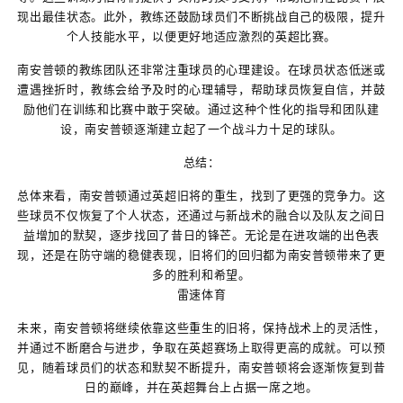
现出最佳状态。此外，教练还鼓励球员们不断挑战自己的极限，提升
个人技能水平，以便更好地适应激烈的英超比赛。
南安普顿的教练团队还非常注重球员的心理建设。在球员状态低迷或
遭遇挫折时，教练会给予及时的心理辅导，帮助球员恢复自信，并鼓
励他们在训练和比赛中敢于突破。通过这种个性化的指导和团队建
设，南安普顿逐渐建立起了一个战斗力十足的球队。
总结：
总体来看，南安普顿通过英超旧将的重生，找到了更强的竞争力。这
些球员不仅恢复了个人状态，还通过与新战术的融合以及队友之间日
益增加的默契，逐步找回了昔日的锋芒。无论是在进攻端的出色表
现，还是在防守端的稳健表现，旧将们的回归都为南安普顿带来了更
多的胜利和希望。
雷速体育
未来，南安普顿将继续依靠这些重生的旧将，保持战术上的灵活性，
并通过不断磨合与进步，争取在英超赛场上取得更高的成就。可以预
见，随着球员们的状态和默契不断提升，南安普顿将会逐渐恢复到昔
日的巅峰，并在英超舞台上占据一席之地。