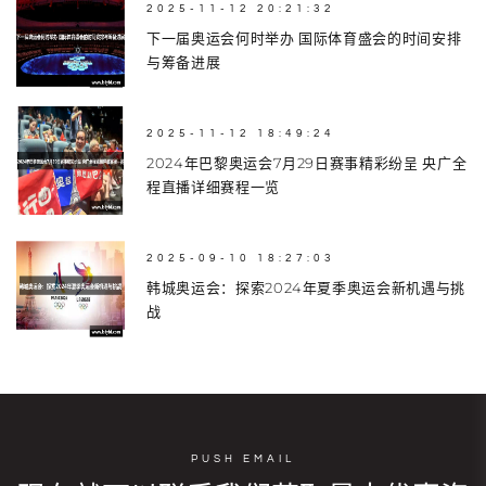
2025-11-12 20:21:32
下一届奥运会何时举办 国际体育盛会的时间安排
与筹备进展
2025-11-12 18:49:24
2024年巴黎奥运会7月29日赛事精彩纷呈 央广全
程直播详细赛程一览
2025-09-10 18:27:03
韩城奥运会：探索2024年夏季奥运会新机遇与挑
战
PUSH EMAIL