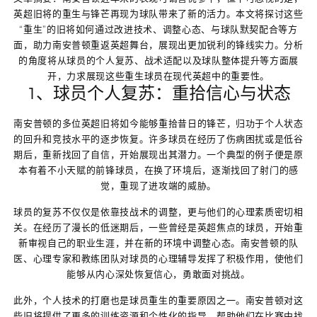
英超旧将的重生与锋芒再现为球队带来了新的活力。本文将探讨这些
“重生”的旧将如何通过改进技术、调整心态、与球队默契配合等方
面，助力南安普顿重返英超舞台，展现出更加锐利的锋线实力。分析
的角度将从球员的个人复苏、战术适配以及球队整体提升等方面展
开，力求展现这些重生球员在现代英超中的重要性。
1、球员个人复苏：重拾信心与状态
南安普顿的多位英超旧将如今能够重拾昔日的锋芒，归功于个人状态
的回升和竞技水平的逐步恢复。许多球员在经历了伤病困扰或是低谷
期后，重新找回了自信，开始展现出其潜力。一个典型的例子便是原
本有着不小天赋的前锋球员，在换了环境后，逐渐找回了射门的感
觉，重现了进攻端的威胁。
球员的复苏不仅仅是依靠技战术的调整，更与他们的心理素质密切相
关。在经历了漫长的低迷期后，一些曾经是英超焦点的球员，开始重
新审视自己的职业生涯，并在新的环境中调整心态。南安普顿的队
医、心理专家和教练团队对球员的心理辅导发挥了积极作用，使他们
能够从内心深处恢复信心，勇敢面对挑战。
此外，个人技术的打磨也是球员重生的重要原因之一。南安普顿对这
些旧将提供了更多的训练资源和个性化的指导，帮助他们在比赛中找