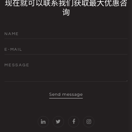
现在就可以联系我们获取最大优惠咨
询
NAME
E-MAIL
MESSAGE
Send message