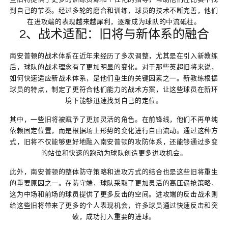
到自己的节奏。经过多轮的磨合和训练，球员的技术不断完善，他们
在进攻端的表现越来越犀利，逐渐成为球队的中流砥柱。
2、战术适配：旧将与新体系的融合
南安普顿的战术体系在近年来经历了多次调整，尤其是在引入新教练
后，球队的战术理念有了更加明显的变化。对于那些英超旧将来说，
如何快速适应新战术体系，是他们重生的关键因素之一。新教练根据
球员的特点，制定了更符合他们能力的战术方案，让这些球员在新环
境下能够迅速找到自己的定位。
其中，一些旧将被赋予了更加灵活的角色。在前锋线，他们不再单纯
依赖固定位置，而是根据场上形势的变化进行自由流动。通过这种方
式，旧将不仅能够更好地融入南安普顿的攻防体系，还能够通过多变
的站位和快速的跑动为球队创造更多进攻机会。
此外，南安普顿的整体防守策略和进攻方式的结合也是这些旧将重生
的重要原因之一。在防守端，球队采取了更加灵活的高压逼抢策略，
这为中场和前场的球员提供了更多反击的空间。进攻端的反击战术则
给这些旧将带来了更多的个人表现机会，许多球员通过快速反击和突
破，成功打入重要的进球。