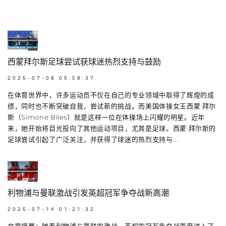
西蒙拜尔斯足球尝试获球迷热烈支持与鼓励
2025-07-08 05:58:37
在体育世界中，许多运动员不仅在自己的专业领域中取得了辉煌的成
绩，同时也不断突破自我，尝试新的挑战。而美国体操女王西蒙·拜尔
斯（Simone Biles）就是这样一位在体操场上闪耀的明星。近年
来，她开始将目光投向了其他运动项目，尤其是足球。西蒙·拜尔斯的
足球尝试引起了广泛关注，并获得了球迷的热烈支持与...
利物浦与曼联激战引发英超冠军争夺战新高潮
2025-07-14 01:21:32
文章摘要：随着利物浦与曼联的激战，英超的冠军争夺战再度进入了