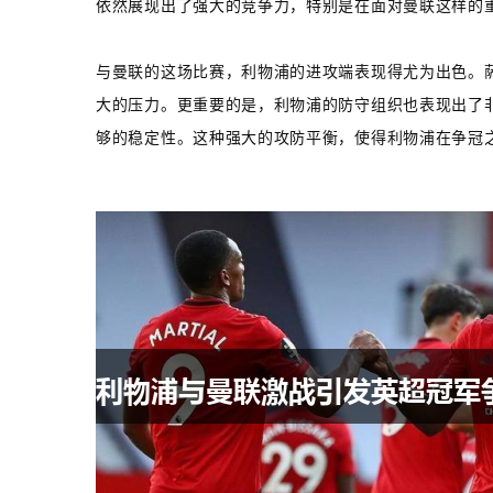
依然展现出了强大的竞争力，特别是在面对曼联这样的
与曼联的这场比赛，利物浦的进攻端表现得尤为出色。
大的压力。更重要的是，利物浦的防守组织也表现出了
够的稳定性。这种强大的攻防平衡，使得利物浦在争冠